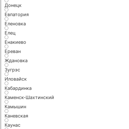
Донецк
Евпатория
Еленовка
Елец
Енакиево
Ереван
Ждановка
Зугрэс
Иловайск
Кабардинка
Каменск-Шахтинский
Камышин
Каневская
Каунас