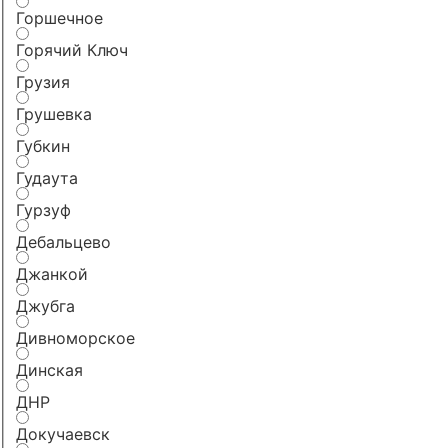
Горшечное
Горячий Ключ
Грузия
Грушевка
Губкин
Гудаута
Гурзуф
Дебальцево
Джанкой
Джубга
Дивноморское
Динская
ДНР
Докучаевск