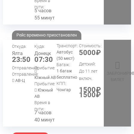
Время в
пути:
5 часов
55 минут
Рейс временно приостановлен
Транспорт:
Стоимость:
Откуда:
Куда:
5000₽
Автобус
Ялта
Донецк
23:50
07:30
(50 мест)
Детский:
Багаж:
Отправление:
Прибытие:
1 багаж
До 11 лет
ЗАБРОНИРОВ
Отправление:
бесплатно
Южный АВ
включ.
БИЛЕТ
АВ-Ц
КПП:
Прибытие:
1500₽
Чонгар
Южный
1500₽
АВ
Время в
пути:
7 часов
40 минут