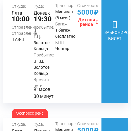
Транспорт:
Стоимость:
Откуда:
Куда:
5000₽
Минивэн
Ялта
Донецк
10:00
19:30
(8 мест)
Детали
Багаж:
рейса
Отправление:
Прибытие:
1 багаж
ЗАБРОНИРОВ
Отправление:
бесплатно
Т.Ц.
БИЛЕТ
АВ-Ц
КПП:
Золотое
Чонгар
Кольцо
Прибытие:
Т.Ц.
Золотое
Кольцо
Время в
пути:
9 часов
30 минут
Экспресс рейс
Транспорт:
Стоимость:
Откуда:
Куда:
5000₽
Минивэн