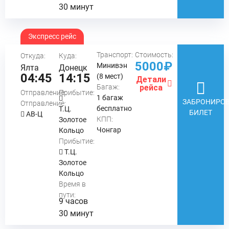
30 минут
Экспресс рейс
Транспорт:
Стоимость:
Откуда:
Куда:
5000₽
Минивэн
Ялта
Донецк
04:45
14:15
(8 мест)
Детали
Багаж:
рейса
Отправление:
Прибытие:
1 багаж
ЗАБРОНИРОВ
Отправление:
бесплатно
Т.Ц.
БИЛЕТ
АВ-Ц
КПП:
Золотое
Чонгар
Кольцо
Прибытие:
Т.Ц.
Золотое
Кольцо
Время в
пути:
9 часов
30 минут