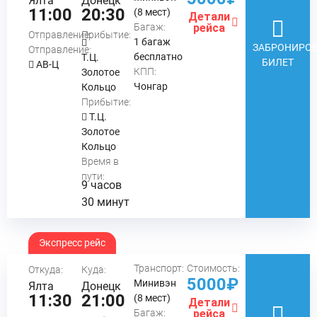
Ялта
Донецк
11:00
20:30
(8 мест)
Детали
Багаж:
рейса
Отправление:
Прибытие:
1 багаж
ЗАБРОНИРОВ
Отправление:
бесплатно
Т.Ц.
БИЛЕТ
АВ-Ц
КПП:
Золотое
Чонгар
Кольцо
Прибытие:
Т.Ц.
Золотое
Кольцо
Время в
пути:
9 часов
30 минут
Экспресс рейс
Транспорт:
Стоимость:
Откуда:
Куда:
5000₽
Минивэн
Ялта
Донецк
11:30
21:00
(8 мест)
Детали
Багаж:
рейса