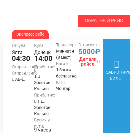
ОБРАТНЫЙ РЕЙС
Экспресс рейс
Транспорт:
Стоимость:
Откуда:
Куда:
5000₽
Минивэн
Ялта
Донецк
04:30
14:00
(8 мест)
Детали
Багаж:
рейса
Отправление:
Прибытие:
1 багаж
ЗАБРОНИРОВ
Отправление:
бесплатно
Т.Ц.
БИЛЕТ
АВ-Ц
КПП:
Золотое
Чонгар
Кольцо
Прибытие:
Т.Ц.
Золотое
Кольцо
Время в
пути:
9 часов