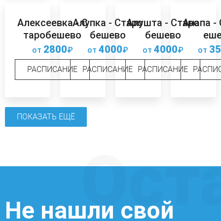
Алексеевка - С
Алупка - Старо
Алушта - Старо
Анапа -
таробешево
бешево
бешево
еш
2800
4000
4000
35
от
₽
от
₽
от
₽
от
РАСПИСАНИЕ
РАСПИСАНИЕ
РАСПИСАНИЕ
РАСПИ
ПОКАЗАТЬ ЕЩЁ
Ост
Не нашли свой