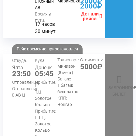
2000₽
Мариновка
Южный
2000₽
АВ
Детали
Время в
рейса
пути:
17 часов
30 минут
Рейс временно приостановлен
Транспорт:
Стоимость:
Откуда:
Куда:
5000₽
Минивэн
Ялта
Донецк
23:50
05:45
(8 мест)
Багаж:
Отправление:
Прибытие:
1 багаж
ЗАБРОНИРОВ
Отправление:
бесплатно
Т.Ц.
БИЛЕТ
АВ-Ц
КПП:
Золотое
Чонгар
Кольцо
Прибытие:
Т.Ц.
Золотое
Кольцо