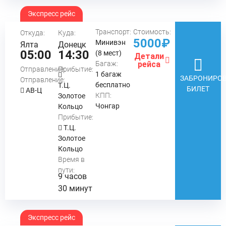
Экспресс рейс
Транспорт:
Стоимость:
Откуда:
Куда:
5000₽
Минивэн
Ялта
Донецк
05:00
14:30
(8 мест)
Детали
Багаж:
рейса
Отправление:
Прибытие:
1 багаж
ЗАБРОНИРОВ
Отправление:
бесплатно
Т.Ц.
БИЛЕТ
АВ-Ц
КПП:
Золотое
Чонгар
Кольцо
Прибытие:
Т.Ц.
Золотое
Кольцо
Время в
пути:
9 часов
30 минут
Экспресс рейс