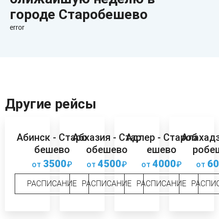
городе Старобешево
error
Другие рейсы
Абинск - Старо
Абхазия - Стар
Адлер - Староб
Алахадз
бешево
обешево
ешево
робе
3500
4500
4000
60
от
₽
от
₽
от
₽
от
РАСПИСАНИЕ
РАСПИСАНИЕ
РАСПИСАНИЕ
РАСПИ