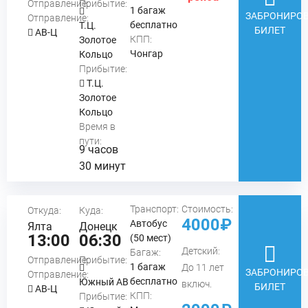
Отправление:
Прибытие:
1 багаж
ЗАБРОНИРОВ
Отправление:
бесплатно
Т.Ц.
БИЛЕТ
АВ-Ц
КПП:
Золотое
Чонгар
Кольцо
Прибытие:
Т.Ц.
Золотое
Кольцо
Время в
пути:
9 часов
30 минут
Транспорт:
Стоимость:
Откуда:
Куда:
4000₽
Автобус
Ялта
Донецк
13:00
06:30
(50 мест)
Детский:
Багаж:
Отправление:
Прибытие:
1 багаж
До 11 лет
ЗАБРОНИРОВ
Отправление:
бесплатно
Южный АВ
включ.
БИЛЕТ
АВ-Ц
КПП:
Прибытие: