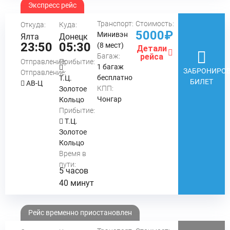
Экспресс рейс
Транспорт:
Стоимость:
Откуда:
Куда:
5000₽
Минивэн
Ялта
Донецк
23:50
05:30
(8 мест)
Детали
Багаж:
рейса
Отправление:
Прибытие:
1 багаж
ЗАБРОНИРОВ
Отправление:
бесплатно
Т.Ц.
БИЛЕТ
АВ-Ц
КПП:
Золотое
Чонгар
Кольцо
Прибытие:
Т.Ц.
Золотое
Кольцо
Время в
пути:
5 часов
40 минут
Рейс временно приостановлен