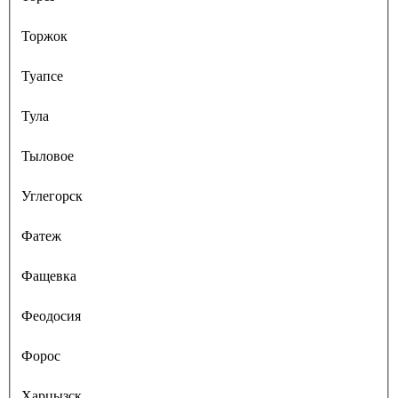
Торжок
Туапсе
Тула
Тыловое
Углегорск
Фатеж
Фащевка
Феодосия
Форос
Харцызск