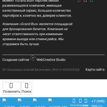
момент «Grand Bus» перспективная
развивающаяся компания, имеющая
качественный сервис, большое количество
партнёров и, конечно же, доверие клиентов.
Компания «Grand Bus» является площадкой
для бронирования билетов. Компания не
несет ответственность при изменении
времени выезда или отмене рейса. Мы
стараемся быть лучше.
Создание сайтов
WebCreative Studio
Карта сайта
ИП Крышмару Алексей Васильевич, ИНН 614052929308
Позвонить
Поиск
+7 (949)
Whats
Telegram
Max
505-11-