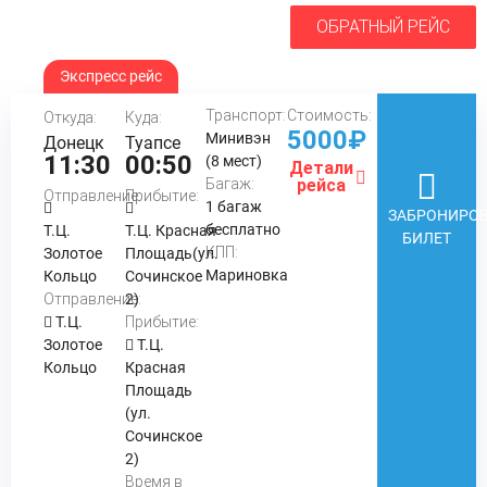
ОБРАТНЫЙ РЕЙС
Экспресс рейс
Транспорт:
Стоимость:
Откуда:
Куда:
5000₽
Минивэн
Донецк
Туапсе
11:30
00:50
(8 мест)
Детали
Багаж:
рейса
Отправление:
Прибытие:
1 багаж
ЗАБРОНИРОВ
бесплатно
Т.Ц.
Т.Ц. Красная
БИЛЕТ
КПП:
Золотое
Площадь(ул.
Мариновка
Кольцо
Сочинское
Отправление:
2)
Т.Ц.
Прибытие:
Золотое
Т.Ц.
Кольцо
Красная
Площадь
(ул.
Сочинское
2)
Время в