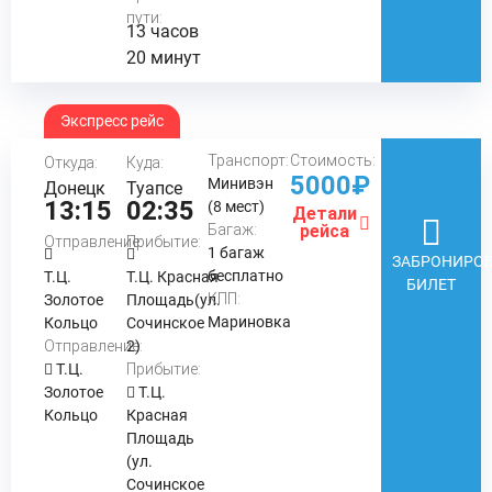
пути:
13 часов
20 минут
Экспресс рейс
Транспорт:
Стоимость:
Откуда:
Куда:
5000₽
Минивэн
Донецк
Туапсе
13:15
02:35
(8 мест)
Детали
Багаж:
рейса
Отправление:
Прибытие:
1 багаж
ЗАБРОНИРОВ
бесплатно
Т.Ц.
Т.Ц. Красная
БИЛЕТ
КПП:
Золотое
Площадь(ул.
Мариновка
Кольцо
Сочинское
Отправление:
2)
Т.Ц.
Прибытие:
Золотое
Т.Ц.
Кольцо
Красная
Площадь
(ул.
Сочинское