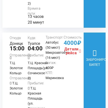
2)
Время в
пути:
13 часов
20 минут
Транспорт:
Стоимость:
Откуда:
Куда:
4000₽
Автобус
Донецк
Туапсе
15:00
04:00
(50 мест)
Детали
Микроавтобус
рейса
Отправление:
Прибытие:
(16 мест)
ЗАБРОНИРОВ
Багаж:
Т.Ц.
Т.Ц. Красная
БИЛЕТ
400₽
Золотое
Площадь(ул.
КПП:
Кольцо
Сочинское
Мариновка
Отправление:
2)
Т.Ц.
Прибытие:
Золотое
Т.Ц.
Кольцо
Красная
Площадь
(ул.