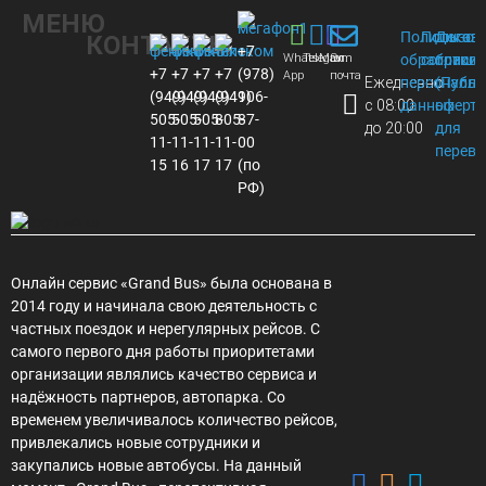
МЕНЮ
Политика
Пользов
Догов
КОНТАКТЫ
+7
Whats
Telegram
Max
Эл.
обработки
соглаше
присое
+7
+7
+7
+7
(978)
App
почта
Ежедневно
персональ
(Публи
(949)
(949)
(949)
(949)
106-
с 08:00
данных
оферта
505-
505-
505-
805-
87-
до 20:00
для
11-
11-
11-
11-
00
перево
15
16
17
17
(по
РФ)
Онлайн сервис «Grand Bus» была основана в
2014 году и начинала свою деятельность с
частных поездок и нерегулярных рейсов. С
самого первого дня работы приоритетами
организации являлись качество сервиса и
надёжность партнеров, автопарка. Со
временем увеличивалось количество рейсов,
привлекались новые сотрудники и
закупались новые автобусы. На данный