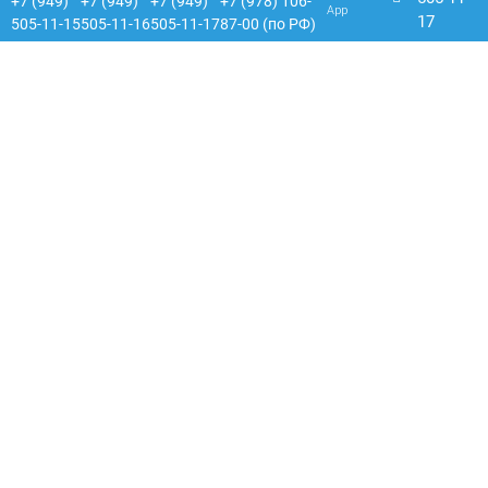
+7 (949)
+7 (949)
+7 (949)
+7 (978) 106-
App
17
505-11-15
505-11-16
505-11-17
87-00 (по РФ)