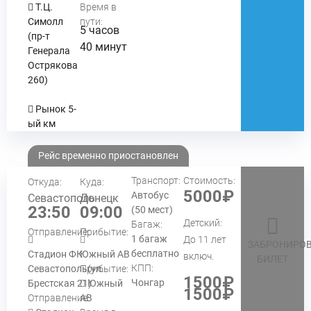
Т.Ц.
Время в
Симолл
пути:
5 часов
(пр-т
40 минут
Генерала
Острякова
260)
Рынок 5-
ый км
Рейс временно приостановлен
Транспорт:
Стоимость:
Откуда:
Куда:
5000₽
Автобус
Севастополь
Донецк
23:50
09:00
(50 мест)
Детский:
Багаж:
Отправление:
Прибытие:
1 багаж
До 11 лет
ЗАБРОНИРОВ
бесплатно
Стадион ФК
Южный АВ
включ.
БИЛЕТ
КПП:
Севастополь(ул.
Прибытие:
1500₽
Чонгар
Брестская 21)
Южный
1500₽
Отправление:
АВ