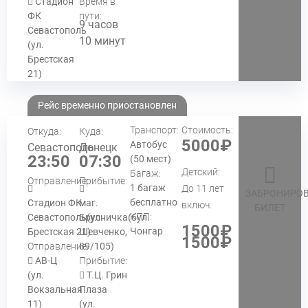
Стадион
Время в
ФК
пути:
9 часов
Севастополь
10 минут
(ул.
Брестская
21)
Рейс временно приостановлен
Транспорт:
Стоимость:
Откуда:
Куда:
5000₽
Автобус
Севастополь
Донецк
23:50
07:30
(50 мест)
Детский:
Багаж:
Отправление:
Прибытие:
1 багаж
До 11 лет
ЗАБРОНИРОВ
бесплатно
Стадион ФК
маг.
включ.
БИЛЕТ
КПП:
Севастополь(ул.
Брусничка(бул.
1500₽
Чонгар
Брестская 21)
Шевченко,
1500₽
Отправление:
89/105)
АВ-Ц
Прибытие:
(ул.
Т.Ц. Грин
Вокзальная
Плаза
11)
(ул.