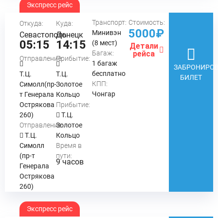
Экспресс рейс
Транспорт:
Стоимость:
Откуда:
Куда:
5000₽
Минивэн
Севастополь
Донецк
05:15
14:15
(8 мест)
Детали
Багаж:
рейса
Отправление:
Прибытие:
1 багаж
ЗАБРОНИРОВ
бесплатно
Т.Ц.
Т.Ц.
БИЛЕТ
КПП:
Симолл(пр-
Золотое
Чонгар
т Генерала
Кольцо
Острякова
Прибытие:
260)
Т.Ц.
Отправление:
Золотое
Т.Ц.
Кольцо
Симолл
Время в
(пр-т
пути:
9 часов
Генерала
Острякова
260)
Экспресс рейс