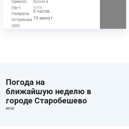
Симолл
Время в
(пр-т
пути:
6 часов
Генерала
10 минут
Острякова
260)
Погода на
ближайшую неделю в
городе Старобешево
error