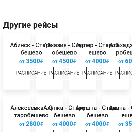
Другие рейсы
Абинск - Старо
Абхазия - Стар
Адлер - Староб
Алахадз
бешево
обешево
ешево
робе
3500
4500
4000
60
от
₽
от
₽
от
₽
от
РАСПИСАНИЕ
РАСПИСАНИЕ
РАСПИСАНИЕ
РАСПИ
Алексеевка - С
Алупка - Старо
Алушта - Старо
Анапа -
таробешево
бешево
бешево
еш
2800
4000
4000
35
от
₽
от
₽
от
₽
от