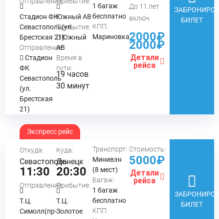
Отправление:
Прибытие:
1 багаж
До 11 лет
ЗАБРОНИРОВ
бесплатно
Стадион ФК
Южный АВ
включ.
БИЛЕТ
КПП:
Севастополь(ул.
Прибытие:
2000₽
Мариновка
Брестская 21)
Южный
2000₽
Отправление:
АВ
Детали
Стадион
Время в
рейса
ФК
пути:
19 часов
Севастополь
30 минут
(ул.
Брестская
21)
Экспресс рейс
Транспорт:
Стоимость:
Откуда:
Куда:
5000₽
Минивэн
Севастополь
Донецк
11:30
20:30
(8 мест)
Детали
Багаж:
рейса
Отправление:
Прибытие:
1 багаж
ЗАБРОНИРОВ
бесплатно
Т.Ц.
Т.Ц.
БИЛЕТ
КПП:
Симолл(пр-
Золотое