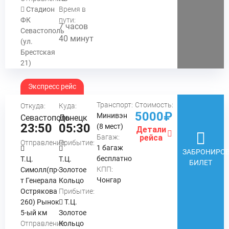
Стадион
Время в
ФК
пути:
7 часов
Севастополь
40 минут
(ул.
Брестская
21)
Экспресс рейс
Транспорт:
Стоимость:
Откуда:
Куда:
5000₽
Минивэн
Севастополь
Донецк
23:50
05:30
(8 мест)
Детали
Багаж:
рейса
Отправление:
Прибытие:
1 багаж
ЗАБРОНИРОВ
бесплатно
Т.Ц.
Т.Ц.
БИЛЕТ
КПП:
Симолл(пр-
Золотое
Чонгар
т Генерала
Кольцо
Острякова
Прибытие:
260) Рынок
Т.Ц.
5-ый км
Золотое
Отправление:
Кольцо