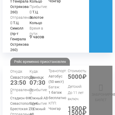
Чонгар
т Генерала
Кольцо
Острякова
Прибытие:
260)
Т.Ц.
Отправление:
Золотое
Т.Ц.
Кольцо
Симолл
Время в
(пр-т
пути:
9 часов
Генерала
Острякова
260)
Рейс временно приостановлен
Транспорт:
Стоимость:
Откуда:
Куда:
5000₽
Автобус
Севастополь
Донецк
23:50
07:30
(50 мест)
Детский:
Багаж:
Отправление:
Прибытие:
1 багаж
До 11 лет
ЗАБРОНИРОВ
бесплатно
Стадион ФК
Южный АВ
включ.
БИЛЕТ
КПП:
Севастополь(ул.
Прибытие:
1500₽
Чонгар
Брестская 21)
Южный
1500₽
Отправление:
АВ