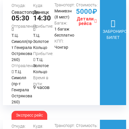
Транспорт:
Стоимость:
Откуда:
Куда:
5000₽
Минивэн
Севастополь
Донецк
05:30
14:30
(8 мест)
Детали
Багаж:
рейса
Отправление:
Прибытие:
1 багаж
ЗАБРОНИРОВ
бесплатно
Т.Ц.
Т.Ц.
БИЛЕТ
КПП:
Симолл(пр-
Золотое
Чонгар
т Генерала
Кольцо
Острякова
Прибытие:
260)
Т.Ц.
Отправление:
Золотое
Т.Ц.
Кольцо
Симолл
Время в
(пр-т
пути:
9 часов
Генерала
Острякова
260)
Экспресс рейс
Транспорт:
Стоимость:
Откуда:
Куда: