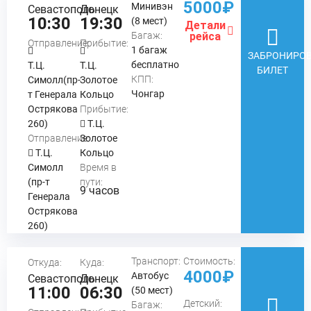
5000₽
Минивэн
Севастополь
Донецк
10:30
19:30
(8 мест)
Детали
Багаж:
рейса
Отправление:
Прибытие:
1 багаж
ЗАБРОНИРОВ
бесплатно
Т.Ц.
Т.Ц.
БИЛЕТ
КПП:
Симолл(пр-
Золотое
Чонгар
т Генерала
Кольцо
Острякова
Прибытие:
260)
Т.Ц.
Отправление:
Золотое
Т.Ц.
Кольцо
Симолл
Время в
(пр-т
пути:
9 часов
Генерала
Острякова
260)
Транспорт:
Стоимость:
Откуда:
Куда:
4000₽
Автобус
Севастополь
Донецк
11:00
06:30
(50 мест)
Детский:
Багаж: