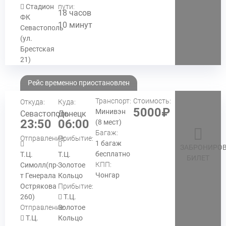
Стадион
пути:
18 часов
ФК
10 минут
Севастополь
(ул.
Брестская
21)
Рейс временно приостановлен
Транспорт:
Стоимость:
Откуда:
Куда:
5000₽
Минивэн
Севастополь
Донецк
23:50
06:00
(8 мест)
Багаж:
Отправление:
Прибытие:
1 багаж
ЗАБРОНИРОВ
бесплатно
Т.Ц.
Т.Ц.
БИЛЕТ
КПП:
Симолл(пр-
Золотое
Чонгар
т Генерала
Кольцо
Острякова
Прибытие:
260)
Т.Ц.
Отправление:
Золотое
Т.Ц.
Кольцо