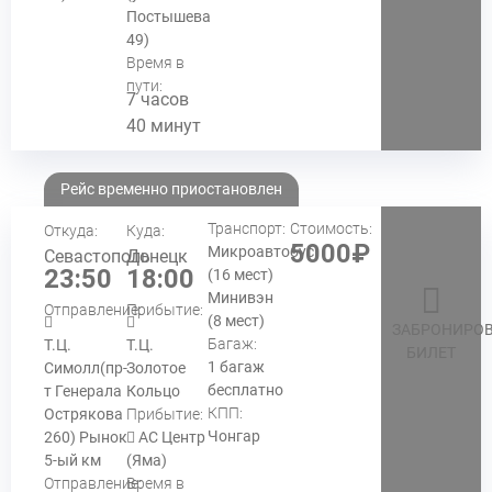
Постышева
49)
Время в
пути:
7 часов
40 минут
Рейс временно приостановлен
Транспорт:
Стоимость:
Откуда:
Куда:
5000₽
Микроавтобус
Севастополь
Донецк
23:50
18:00
(16 мест)
Минивэн
Отправление:
Прибытие:
(8 мест)
ЗАБРОНИРОВ
Багаж:
Т.Ц.
Т.Ц.
БИЛЕТ
1 багаж
Симолл(пр-
Золотое
бесплатно
т Генерала
Кольцо
КПП:
Острякова
Прибытие:
Чонгар
260) Рынок
АС Центр
5-ый км
(Яма)
Отправление:
Время в