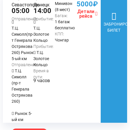
5000₽
Минивэн
Севастополь
Донецк
05:00
14:00
(8 мест)
Детали
Багаж:
рейса
Отправление:
Прибытие:
1 багаж
ЗАБРОНИРОВ
бесплатно
Т.Ц.
Т.Ц.
БИЛЕТ
КПП:
Симолл(пр-
Золотое
Чонгар
т Генерала
Кольцо
Острякова
Прибытие:
260) Рынок
Т.Ц.
5-ый км
Золотое
Отправление:
Кольцо
Т.Ц.
Время в
Симолл
пути:
9 часов
(пр-т
Генерала
Острякова
260)
Рынок 5-
ый км