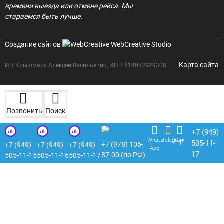
времени выезда или отмене рейса. Мы
стараемся быть лучше.
Создание сайтов
WebCreative Studio
Карта сайта
ИП Крышмару Алексей Васильевич, ИНН 614052929308
Позвонить
Поиск
+7 (949)
Whats
Telegram
Max
505-11-
+7 (978) 106-
+7 (949)
+7 (949)
+7 (949)
App
17
87-00 (по РФ)
505-11-15
505-11-16
505-11-17