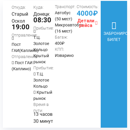
Транспорт:
Стоимость:
Откуда:
Куда:
4000₽
Автобус
Старый
Донецк
08:30
(50 мест)
Детали
Оскол
Микроавтобус
рейса
19:00
Прибытие:
(16 мест)
ЗАБРОНИРОВ
Отправление:
Багаж:
Т.Ц.
БИЛЕТ
400₽
Золотое
Пост
КПП:
Кольцо
ГАИ(Каплино)
Изварино
Крытый
Отправление:
рынок
Пост ГАИ
Прибытие:
(Каплино)
Т.Ц.
Золотое
Кольцо
Крытый
рынок
Время в
пути:
13 часов
30 минут