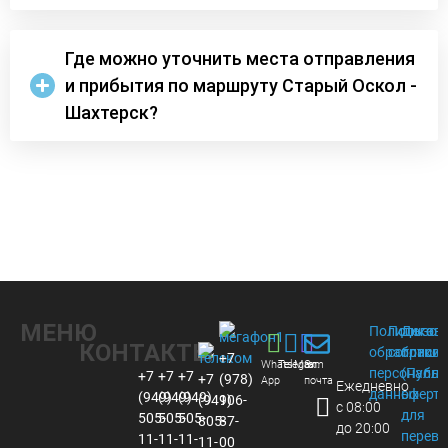
Где можно уточнить места отправления
и прибытия по маршруту Старый Оскол -
Шахтерск?
МЕНЮ
Политика
Пользов
Догов
КОНТАКТЫ
обработки
соглаше
присое
+7
Whats
Telegram
Max
Эл.
персональ
(Публи
+7
+7
+7
+7
(978)
App
почта
Ежедневно
данных
оферта
(949)
(949)
(949)
(949)
106-
с 08:00
для
505-
505-
505-
805-
87-
до 20:00
перево
11-
11-
11-
11-
00