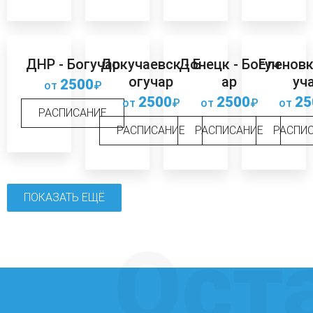
ДНР - Богучар
Докучаевск - Б
Донецк - Богуч
Еленовк
огучар
ар
уч
2500
от
₽
2500
2500
25
от
₽
от
₽
от
РАСПИСАНИЕ
РАСПИСАНИЕ
РАСПИСАНИЕ
РАСПИ
ПОКАЗАТЬ ЕЩЁ
Ост