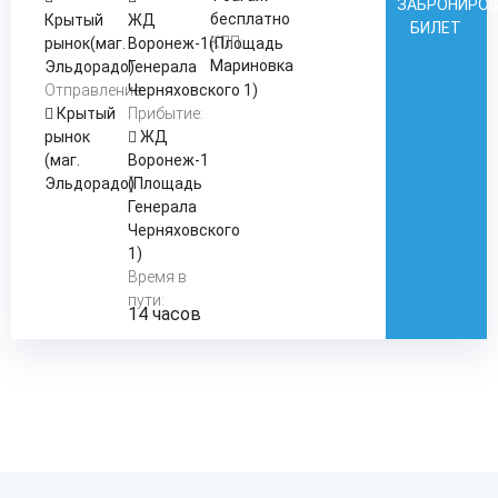
ЗАБРОНИРО
бесплатно
Крытый
ЖД
БИЛЕТ
КПП:
рынок(маг.
Воронеж-1(Площадь
Мариновка
Эльдорадо)
Генерала
Отправление:
Черняховского 1)
Крытый
Прибытие:
рынок
ЖД
(маг.
Воронеж-1
Эльдорадо)
(Площадь
Генерала
Черняховского
1)
Время в
пути:
14 часов