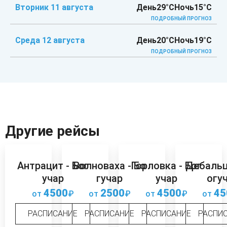
Вторник 11 августа
День
29°C
Ночь
15°C
ПОДРОБНЫЙ ПРОГНОЗ
Среда 12 августа
День
20°C
Ночь
19°C
ПОДРОБНЫЙ ПРОГНОЗ
Другие рейсы
Антрацит - Бог
Волноваха - Бо
Горловка - Бог
Дебальц
учар
гучар
учар
огу
4500
2500
4500
45
от
₽
от
₽
от
₽
от
РАСПИСАНИЕ
РАСПИСАНИЕ
РАСПИСАНИЕ
РАСПИ