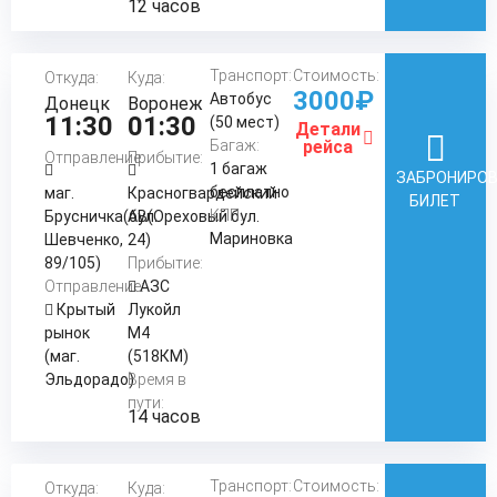
12 часов
Транспорт:
Стоимость:
Откуда:
Куда:
3000₽
Автобус
Донецк
Воронеж
11:30
01:30
(50 мест)
Детали
Багаж:
рейса
Отправление:
Прибытие:
1 багаж
ЗАБРОНИРО
бесплатно
маг.
Красногвардейский
БИЛЕТ
КПП:
Брусничка(бул.
АВ(Ореховый бул.
Мариновка
Шевченко,
24)
89/105)
Прибытие:
Отправление:
АЗС
Крытый
Лукойл
рынок
М4
(маг.
(518КМ)
Эльдорадо)
Время в
пути:
14 часов
Транспорт:
Стоимость:
Откуда:
Куда: