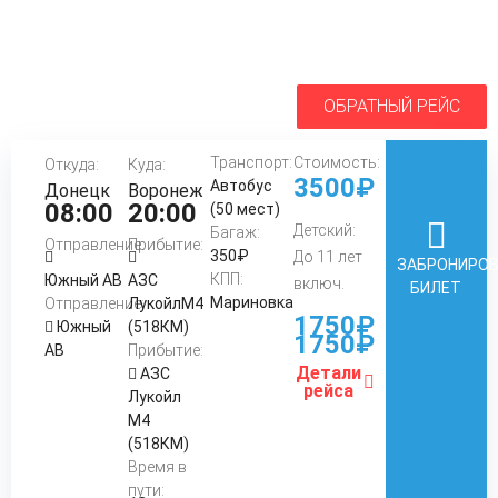
ОБРАТНЫЙ РЕЙС
Транспорт:
Стоимость:
Откуда:
Куда:
3500₽
Автобус
Донецк
Воронеж
08:00
20:00
(50 мест)
Детский:
Багаж:
Отправление:
Прибытие:
350₽
До 11 лет
ЗАБРОНИРО
КПП:
Южный АВ
АЗС
включ.
БИЛЕТ
Мариновка
Отправление:
ЛукойлМ4
1750₽
Южный
(518КМ)
1750₽
АВ
Прибытие:
Детали
АЗС
рейса
Лукойл
М4
(518КМ)
Время в
пути: