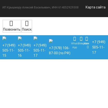
Карта сайта
ИП Крышмару Алексей Васильевич, ИНН 614052929308
Позвонить
Поиск
+7 (949)
Whats
Telegram
Max
+7 (949)
+7 (949)
+7 (949)
505-11-
App
+7 (978) 106-
505-11-
505-11-
505-11-
17
87-00 (по РФ)
15
16
17