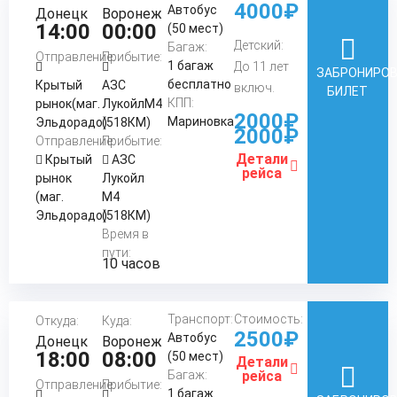
4000₽
Автобус
Донецк
Воронеж
14:00
00:00
(50 мест)
Детский:
Багаж:
Отправление:
Прибытие:
1 багаж
До 11 лет
ЗАБРОНИРО
бесплатно
Крытый
АЗС
включ.
БИЛЕТ
КПП:
рынок(маг.
ЛукойлМ4
2000₽
Мариновка
Эльдорадо)
(518КМ)
2000₽
Отправление:
Прибытие:
Детали
Крытый
АЗС
рейса
рынок
Лукойл
(маг.
М4
Эльдорадо)
(518КМ)
Время в
пути:
10 часов
Транспорт:
Стоимость:
Откуда:
Куда:
2500₽
Автобус
Донецк
Воронеж
18:00
08:00
(50 мест)
Детали
Багаж:
рейса
Отправление:
Прибытие:
1 багаж