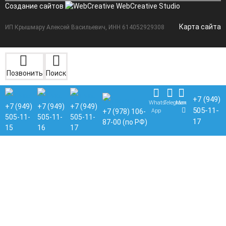
Создание сайтов
WebCreative Studio
Карта сайта
ИП Крышмару Алексей Васильевич, ИНН 614052929308
Позвонить
Поиск
+7 (949)
Whats
Telegram
Max
+7 (949)
+7 (949)
+7 (949)
505-11-
App
+7 (978) 106-
505-11-
505-11-
505-11-
17
87-00 (по РФ)
15
16
17