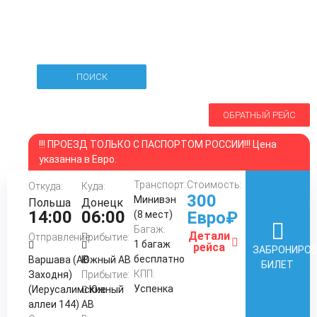
ПОИСК
ОБРАТНЫЙ РЕЙС
!!! ПРОЕЗД ТОЛЬКО С ПАСПОРТОМ РОССИИ!!! Цена
указанна в Евро.
Транспорт:
Стоимость:
Откуда:
Куда:
300
Минивэн
Польша
Донецк
14:00
06:00
Евро₽
(8 мест)
Багаж:
Детали
Отправление:
Прибытие:
1 багаж
рейса
ЗАБРОНИРО
бесплатно
Варшава (АВ
Южный АВ
БИЛЕТ
КПП:
Заходня)
Прибытие:
Успенка
(Иерусалимские
Южный
аллеи 144)
АВ