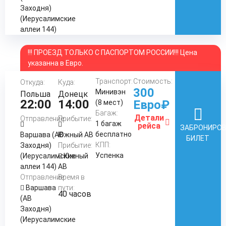
Заходня)
(Иерусалимские
аллеи 144)
!!! ПРОЕЗД ТОЛЬКО С ПАСПОРТОМ РОССИИ!!! Цена
указанна в Евро.
Транспорт:
Стоимость:
Откуда:
Куда:
300
Минивэн
Польша
Донецк
22:00
14:00
Евро₽
(8 мест)
Багаж:
Детали
Отправление:
Прибытие:
1 багаж
рейса
ЗАБРОНИРО
бесплатно
Варшава (АВ
Южный АВ
БИЛЕТ
КПП:
Заходня)
Прибытие:
Успенка
(Иерусалимские
Южный
аллеи 144)
АВ
Отправление:
Время в
Варшава
пути:
40 часов
(АВ
Заходня)
(Иерусалимские