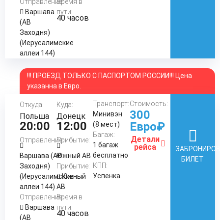
Отправление:
Время в
Варшава
пути:
40 часов
(АВ
Заходня)
(Иерусалимские
аллеи 144)
!!! ПРОЕЗД ТОЛЬКО С ПАСПОРТОМ РОССИИ!!! Цена
указанна в Евро.
Транспорт:
Стоимость:
Откуда:
Куда:
300
Минивэн
Польша
Донецк
20:00
12:00
Евро₽
(8 мест)
Багаж:
Детали
Отправление:
Прибытие:
1 багаж
рейса
ЗАБРОНИРО
бесплатно
Варшава (АВ
Южный АВ
БИЛЕТ
КПП:
Заходня)
Прибытие:
Успенка
(Иерусалимские
Южный
аллеи 144)
АВ
Отправление:
Время в
Варшава
пути:
40 часов
(АВ