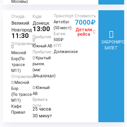
Москвы)
Транспорт:
Стоимость:
Откуда:
Куда:
7000₽
Автобус
Великий
Донецк
13:00
(50 мест)
Детали
Новгород
Багаж:
рейса
11:30
Прибытие:
500₽
ЗАБРОНИРО
Отправление:
КПП:
Южный АВ
БИЛЕТ
Должанское
Прибытие:
Мясной
Крытый
Бор(По
рынок
трассе
(маг.
М11)
Эльдорадо)
Отправление:
Мясной
Южный
Бор
АВ
(По трассе
Время в
М11)
пути:
Кафе
25 часов
Привал
30 минут