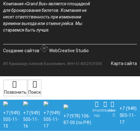
Компания «Grand Bus» является площадкой
для бронирования билетов. Компания не
несет ответственность при изменении
времени выезда или отмене рейса. Мы
стараемся быть лучше.
Создание сайтов
WebCreative Studio
Карта сайта
ИП Крышмару Алексей Васильевич, ИНН 614052929308
Позвонить
Поиск
+7 (949)
Whats
Telegram
Max
+7 (949)
+7 (949)
+7 (949)
505-11-
App
+7 (978) 106-
505-11-
505-11-
505-11-
17
87-00 (по РФ)
15
16
17