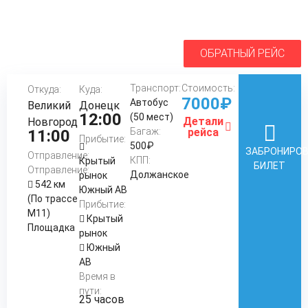
ОБРАТНЫЙ РЕЙС
Транспорт:
Стоимость:
Откуда:
Куда:
7000₽
Автобус
Великий
Донецк
12:00
(50 мест)
Детали
Новгород
Багаж:
рейса
11:00
Прибытие:
500₽
ЗАБРОНИРО
Отправление:
КПП:
Крытый
БИЛЕТ
Отправление:
Должанское
рынок
542 км
Южный АВ
(По трассе
Прибытие:
М11)
Крытый
Площадка
рынок
Южный
АВ
Время в
пути:
25 часов