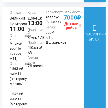
Транспорт:
Стоимость:
Откуда:
Куда:
7000₽
Автобус
Великий
Донецк
13:00
(50 мест)
Детали
Новгород
Багаж:
рейса
11:00
Прибытие:
500₽
ЗАБРОНИРО
Отправление:
КПП:
Южный АВ
БИЛЕТ
Должанское
Прибытие:
Мясной
Южный
Бор(По
АВ
трассе
Время в
М11)
пути:
Отправление:
26 часов
563-ий
км М11
(в сторону
Москвы)
542-ий
км М11
(в сторону