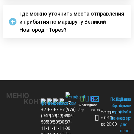
Где можно уточнить места отправления
и прибытия по маршруту Великий
Новгород - Торез?
МЕНЮ
Политика
Пользов
Догов
КОНТАКТЫ
+7
Whats
Telegram
Max
Эл.
обработки
соглаше
присо
+7
+7
+7
+7
(978)
App
почта
Ежедневно
персональ
(Публи
(949)
(949)
(949)
(949)
106-
с 08:00
данных
оферт
505-
505-
505-
805-
87-
до 20:00
для
11-
11-
11-
11-
00
перево