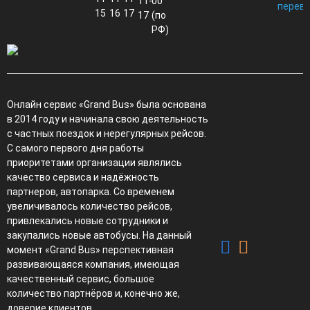
11-
00
перево
15
16
17
17
(по
РФ)
Онлайн сервис «Grand Bus» была основана
в 2014 году и начинала свою деятельность
с частных поездок и нерегулярных рейсов.
С самого первого дня работы
приоритетами организации являлись
качество сервиса и надёжность
партнеров, автопарка. Со временем
увеличивалось количество рейсов,
привлекались новые сотрудники и
закупались новые автобусы. На данный
момент «Grand Bus» перспективная
развивающаяся компания, имеющая
качественный сервис, большое
количество партнёров и, конечно же,
доверие клиентов.