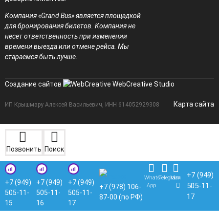
Компания «Grand Bus» является площадкой
для бронирования билетов. Компания не
несет ответственность при изменении
времени выезда или отмене рейса. Мы
стараемся быть лучше.
Создание сайтов
WebCreative Studio
Карта сайта
ИП Крышмару Алексей Васильевич, ИНН 614052929308
Позвонить
Поиск
+7 (949)
Whats
Telegram
Max
+7 (949)
+7 (949)
+7 (949)
505-11-
App
+7 (978) 106-
505-11-
505-11-
505-11-
17
87-00 (по РФ)
15
16
17