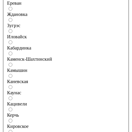
Ереван
Ждановка
Зугрэс
Иловайск
Кабардинка
Каменск-Шахтинский
Камышин
Каневская
Каунас
Кацивели
Керчь
Кировское