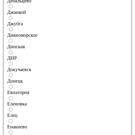
Дебальцево
Джанкой
Джубга
Дивноморское
Динская
ДНР
Докучаевск
Донецк
Евпатория
Еленовка
Елец
Енакиево