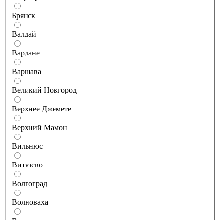
Брянск
Валдай
Вардане
Варшава
Великий Новгород
Верхнее Джемете
Верхний Мамон
Вильнюс
Витязево
Волгоград
Волноваха