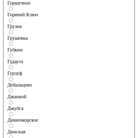
Горшечное
Горячий Ключ
Грузия
Грушевка
Губкин
Гудаута
Гурзуф
Дебальцево
Джанкой
Джубга
Дивноморское
Динская