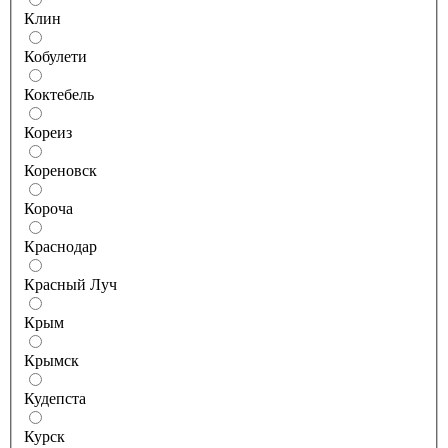
Клин
Кобулети
Коктебель
Кореиз
Кореновск
Короча
Краснодар
Красный Луч
Крым
Крымск
Кудепста
Курск