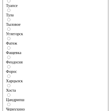
Туапсе
Тула
Тыловое
Углегорск
Фатеж
Фащевка
Феодосия
Форос
Харцызск
Хоста
Цандрипш
Чернухино