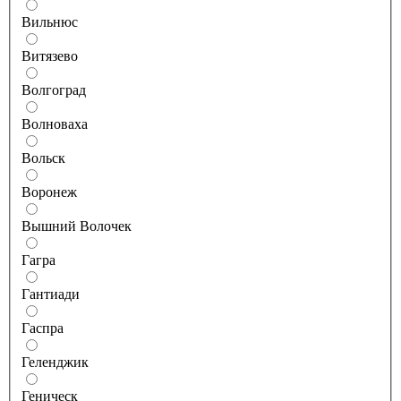
Вильнюс
Витязево
Волгоград
Волноваха
Вольск
Воронеж
Вышний Волочек
Гагра
Гантиади
Гаспра
Геленджик
Геническ