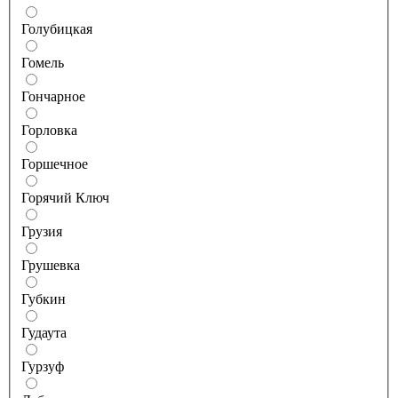
Голубицкая
Гомель
Гончарное
Горловка
Горшечное
Горячий Ключ
Грузия
Грушевка
Губкин
Гудаута
Гурзуф