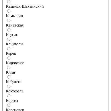
Каменск-Шахтинский
Камышин
Каневская
Каунас
Кацивели
Керчь
Кировское
Клин
Кобулети
Коктебель
Кореиз
Кореновск