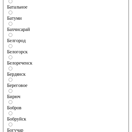
Батальное
Батуми
Бахчисарай
Белгород
Белогорск
Белореченск
Бердянск
Береговое
Бирюч
Бобров
Бобруйск
Богучар