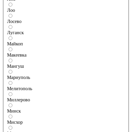
Лоо
Лосево
Луганск
Майкоп
Макеевка
Мангуш
Мариуполь
Мелитополь
Миллерово
Минск
Мисхор