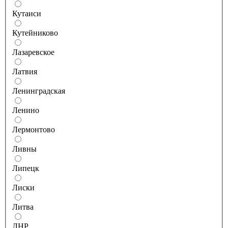
Кутаиси
Кутейниково
Лазаревское
Латвия
Ленинградская
Ленино
Лермонтово
Ливны
Липецк
Лиски
Литва
ЛНР