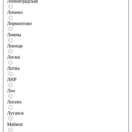
Ленинградская
Ленино
Лермонтово
Ливны
Липецк
Лиски
Литва
ЛНР
Лоо
Лосево
Луганск
Майкоп