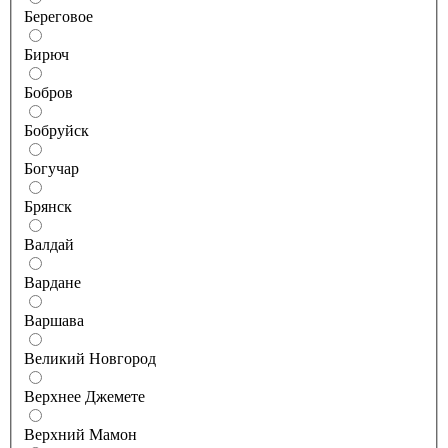
Береговое
Бирюч
Бобров
Бобруйск
Богучар
Брянск
Валдай
Вардане
Варшава
Великий Новгород
Верхнее Джемете
Верхний Мамон