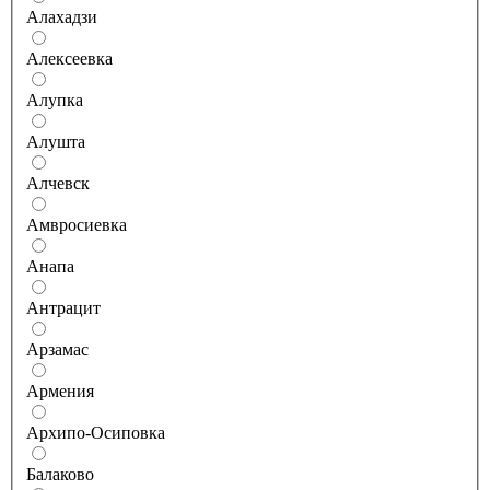
Алахадзи
Алексеевка
Алупка
Алушта
Алчевск
Амвросиевка
Анапа
Антрацит
Арзамас
Армения
Архипо-Осиповка
Балаково