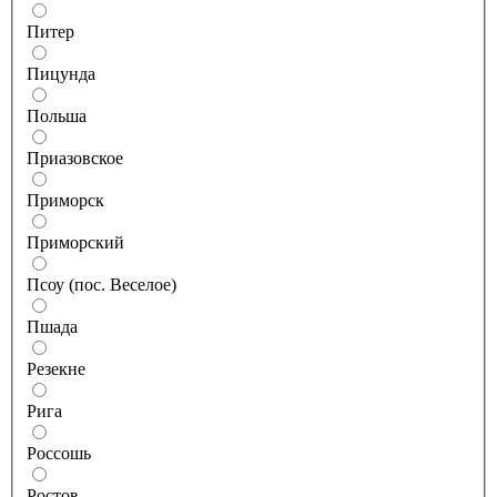
Питер
Пицунда
Польша
Приазовское
Приморск
Приморский
Псоу (пос. Веселое)
Пшада
Резекне
Рига
Россошь
Ростов