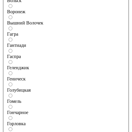
Вольск
Воронеж
Вышний Волочек
Гагра
Гантиади
Гаспра
Геленджик
Геническ
Голубицкая
Гомель
Гончарное
Горловка