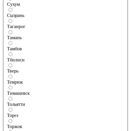
Сухум
Сызрань
Таганрог
Тамань
Тамбов
Тбилиси
Тверь
Темрюк
Тимашевск
Тольятти
Торез
Торжок