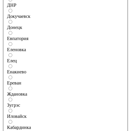
ДНР
Докучаевск
Донецк
Евпатория
Еленовка
Елец
Енакиево
Ереван
Ждановка
Зугрэс
Иловайск
Кабардинка