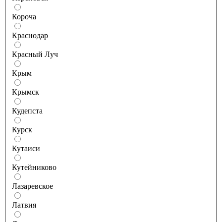
Короча
Краснодар
Красный Луч
Крым
Крымск
Кудепста
Курск
Кутаиси
Кутейниково
Лазаревское
Латвия