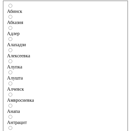
Абинск
Абхазия
Адлер
Алахадзи
Алексеевка
Алупка
Алушта
Алчевск
Амвросиевка
Анапа
Антрацит