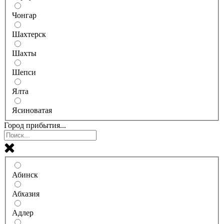
Чонгар
Шахтерск
Шахты
Шепси
Ялта
Ясиноватая
Город прибытия...
Абинск
Абхазия
Адлер