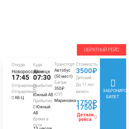
ОБРАТНЫЙ РЕЙС
Транспорт:
Стоимость:
Откуда:
Куда:
3500₽
Автобус
Новороссийск
Донецк
17:45
07:30
(50 мест)
Детский:
Багаж:
До 11 лет
Отправление:
Прибытие:
350₽
ЗАБРОНИРО
Отправление:
включ.
КПП:
Южный АВ
БИЛЕТ
АВ-Ц
Мариновка
Прибытие:
1750₽
1750₽
Южный
АВ
Детали
Время в
рейса
пути:
13 часов