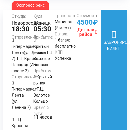
Экспресс рейс
Транспорт:
Стоимость:
Откуда:
Куда:
4500₽
Минивэн
Новороссийск
Донецк
18:30
05:30
(8 мест)
Детали
Багаж:
рейса
Отправление:
Прибытие:
1 багаж
ЗАБРОНИРО
бесплатно
Гипермаркет
Крытый
БИЛЕТ
КПП:
Лента(ул. Ленина
рынок Т.Ц.
Успенка
7) Т.Ц. Красная
Золотое
Площадь(Анапское
Кольцо
шоссе 2)
Прибытие:
Отправление:
Крытый
рынок
Гипермаркет
Т.Ц.
Лента
Золотое
(ул.
Кольцо
Ленина 7)
Время в
пути:
11 часов
Т.Ц.
Красная