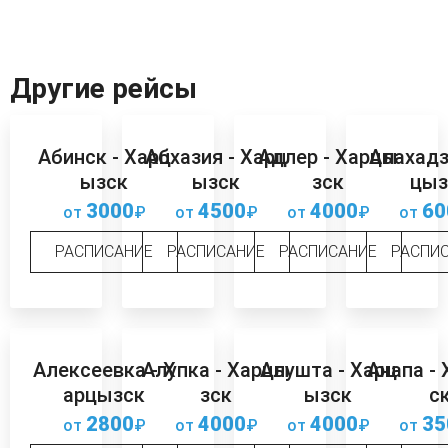
Другие рейсы
Абинск - Харц
Абхазия - Харц
Адлер - Харцы
Алахадз
ызск
ызск
зск
цыз
3000
4500
4000
60
от
₽
от
₽
от
₽
от
РАСПИСАНИЕ
РАСПИСАНИЕ
РАСПИСАНИЕ
РАСПИ
Алексеевка - Х
Алупка - Харцы
Алушта - Харц
Анапа -
арцызск
зск
ызск
с
2800
4000
4000
35
от
₽
от
₽
от
₽
от