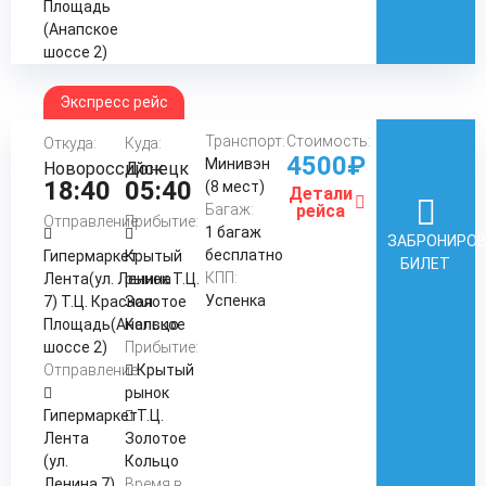
Площадь
(Анапское
шоссе 2)
Экспресс рейс
Транспорт:
Стоимость:
Откуда:
Куда:
4500₽
Минивэн
Новороссийск
Донецк
18:40
05:40
(8 мест)
Детали
Багаж:
рейса
Отправление:
Прибытие:
1 багаж
ЗАБРОНИРО
бесплатно
Гипермаркет
Крытый
БИЛЕТ
КПП:
Лента(ул. Ленина
рынок Т.Ц.
Успенка
7) Т.Ц. Красная
Золотое
Площадь(Анапское
Кольцо
шоссе 2)
Прибытие:
Отправление:
Крытый
рынок
Гипермаркет
Т.Ц.
Лента
Золотое
(ул.
Кольцо
Ленина 7)
Время в