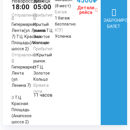
4500₽
Новороссийск
Донецк
18:00
05:00
(8 мест)
Детали
Багаж:
рейса
Отправление:
Прибытие:
1 багаж
ЗАБРОНИРО
бесплатно
Гипермаркет
Крытый
БИЛЕТ
КПП:
Лента(ул. Ленина
рынок Т.Ц.
Успенка
7) Т.Ц. Красная
Золотое
Площадь(Анапское
Кольцо
шоссе 2)
Прибытие:
Отправление:
Крытый
рынок
Гипермаркет
Т.Ц.
Лента
Золотое
(ул.
Кольцо
Ленина 7)
Время в
пути:
11 часов
Т.Ц.
Красная
Площадь
(Анапское
шоссе 2)