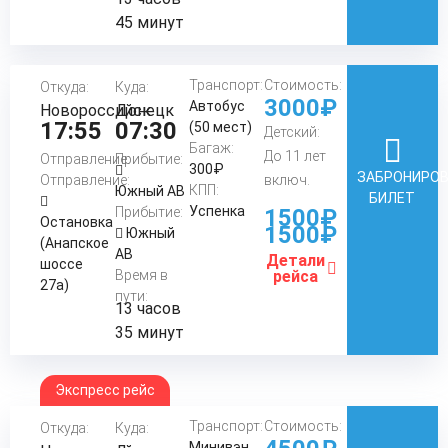
45 минут
Транспорт:
Стоимость:
Откуда:
Куда:
3000₽
Автобус
Новороссийск
Донецк
17:55
07:30
(50 мест)
Детский:
Багаж:
До 11 лет
Отправление:
Прибытие:
300₽
ЗАБРОНИРО
Отправление:
включ.
КПП:
Южный АВ
БИЛЕТ
Успенка
Прибытие:
1500₽
Остановка
1500₽
Южный
(Анапское
АВ
Детали
шоссе
Время в
рейса
27а)
пути:
13 часов
35 минут
Экспресс рейс
Транспорт:
Стоимость:
Откуда:
Куда:
Минивэн