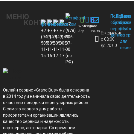
МЕНЮ
Политика
Пользов
Догов
КОНТАКТЫ
обработки
соглаше
присо
+7
Whats
Telegram
Max
Эл.
персональ
(Публи
+7
+7
+7
+7
(978)
App
почта
Ежедневно
данных
оферт
(949)
(949)
(949)
(949)
106-
с 08:00
для
505-
505-
505-
805-
87-
до 20:00
перево
11-
11-
11-
11-
00
15
16
17
17
(по
РФ)
Онлайн сервис «Grand Bus» была основана
в 2014 году и начинала свою деятельность
с частных поездок и нерегулярных рейсов.
С самого первого дня работы
приоритетами организации являлись
качество сервиса и надёжность
партнеров, автопарка. Со временем