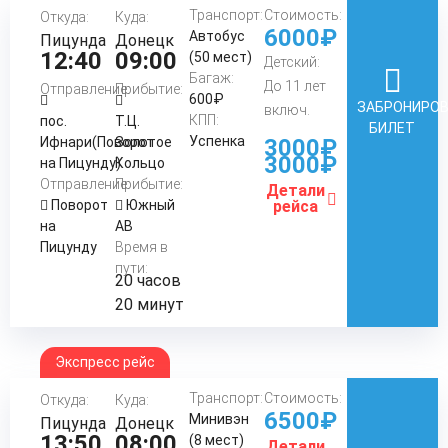
Транспорт:
Стоимость:
Откуда:
Куда:
6000₽
Автобус
Пицунда
Донецк
12:40
09:00
(50 мест)
Детский:
Багаж:
До 11 лет
Отправление:
Прибытие:
600₽
ЗАБРОНИРО
включ.
КПП:
пос.
Т.Ц.
БИЛЕТ
Успенка
Ифнари(Поворот
Золотое
3000₽
3000₽
на Пицунду)
Кольцо
Отправление:
Прибытие:
Детали
Поворот
Южный
рейса
на
АВ
Пицунду
Время в
пути:
20 часов
20 минут
Экспресс рейс
Транспорт:
Стоимость:
Откуда:
Куда:
6500₽
Минивэн
Пицунда
Донецк
13:50
08:00
(8 мест)
Детали