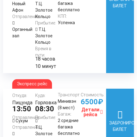
багажа
Новый
Т.Ц.
БИЛЕТ
бесплатно
Афон
Золотое
КПП:
Отправление:
Кольцо
Успенка
Прибытие:
Органный
Т.Ц.
зал
Золотое
Кольцо
Время в
пути:
18 часов
10 минут
Экспресс рейс
Транспорт:
Стоимость:
Откуда:
Куда:
6500₽
Минивэн
Пицунда
Горловка
13:50
08:30
(8 мест)
Детали
Багаж:
рейса
Отправление:
Прибытие:
2 средние
Сухум
ЗАБРОНИРО
багажа
Отправление:
Т.Ц.
БИЛЕТ
бесплатно
Золотое