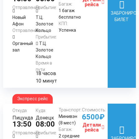
Багаж:
рейса
Отправление:
Прибытие:
1 багаж
ЗАБРОНИРО
бесплатно
Новый
Т.Ц.
БИЛЕТ
КПП:
Афон
Золотое
Успенка
Отправление:
Кольцо
Прибытие:
Органный
Т.Ц.
зал
Золотое
Кольцо
Время в
пути:
18 часов
10 минут
Экспресс рейс
Транспорт:
Стоимость:
Откуда:
Куда:
6500₽
Минивэн
Пицунда
Донецк
13:50
08:00
(8 мест)
Детали
Багаж:
рейса
Отправление:
Прибытие:
2 средние
ЗАБРОНИРО