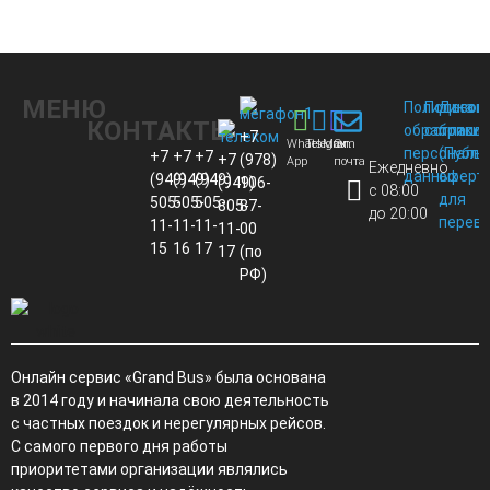
МЕНЮ
Политика
Пользов
Догов
КОНТАКТЫ
обработки
соглаше
присо
+7
Whats
Telegram
Max
Эл.
персональ
(Публи
+7
+7
+7
+7
(978)
App
почта
Ежедневно
данных
оферт
(949)
(949)
(949)
(949)
106-
с 08:00
для
505-
505-
505-
805-
87-
до 20:00
перево
11-
11-
11-
11-
00
15
16
17
17
(по
РФ)
Онлайн сервис «Grand Bus» была основана
в 2014 году и начинала свою деятельность
с частных поездок и нерегулярных рейсов.
С самого первого дня работы
приоритетами организации являлись