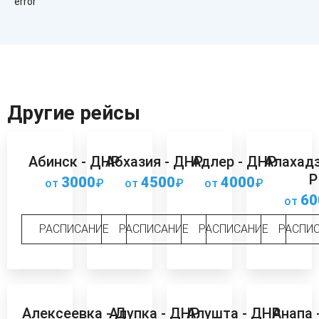
error
Другие рейсы
Абинск - ДНР
Абхазия - ДНР
Адлер - ДНР
Алахадз
Р
3000
4500
4000
от
₽
от
₽
от
₽
60
от
РАСПИСАНИЕ
РАСПИСАНИЕ
РАСПИСАНИЕ
РАСПИ
Алексеевка - Д
Алупка - ДНР
Алушта - ДНР
Анапа 