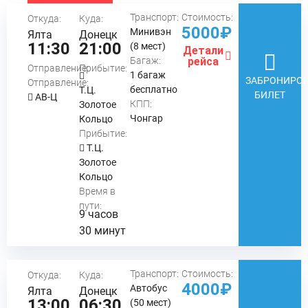
Транспорт:
Стоимость:
Откуда:
Куда:
5000₽
Минивэн
Ялта
Донецк
11:30
21:00
(8 мест)
Детали
Багаж:
рейса
Отправление:
Прибытие:
1 багаж
ЗАБРОНИРОВ
Отправление:
бесплатно
Т.Ц.
БИЛЕТ
АВ-Ц
КПП:
Золотое
Чонгар
Кольцо
Прибытие:
Т.Ц.
Золотое
Кольцо
Время в
пути:
9 часов
30 минут
Транспорт:
Стоимость:
Откуда:
Куда:
4000₽
Автобус
Ялта
Донецк
13:00
06:30
(50 мест)