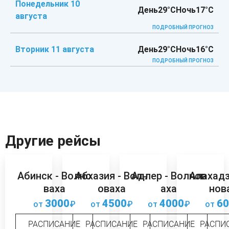
Понедельник 10
День
29°C
Ночь
17°C
августа
ПОДРОБНЫЙ ПРОГНОЗ
Вторник 11 августа
День
29°C
Ночь
16°C
ПОДРОБНЫЙ ПРОГНОЗ
Другие рейсы
Абинск - Волно
Абхазия - Волн
Адлер - Волнов
Алахадз
ваха
оваха
аха
нов
3000
4500
4000
60
от
₽
от
₽
от
₽
от
РАСПИСАНИЕ
РАСПИСАНИЕ
РАСПИСАНИЕ
РАСПИ