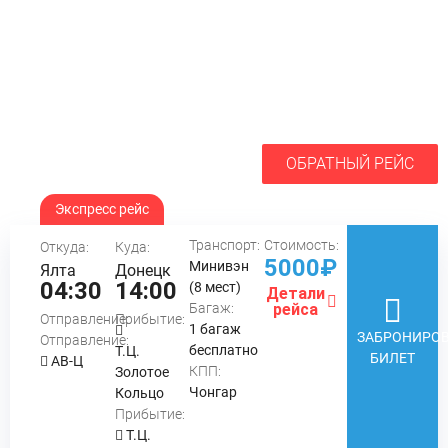
ОБРАТНЫЙ РЕЙС
Экспресс рейс
Транспорт:
Стоимость:
Откуда:
Куда:
5000₽
Минивэн
Ялта
Донецк
04:30
14:00
(8 мест)
Детали
Багаж:
рейса
Отправление:
Прибытие:
1 багаж
ЗАБРОНИРОВ
Отправление:
бесплатно
Т.Ц.
БИЛЕТ
АВ-Ц
КПП:
Золотое
Чонгар
Кольцо
Прибытие:
Т.Ц.