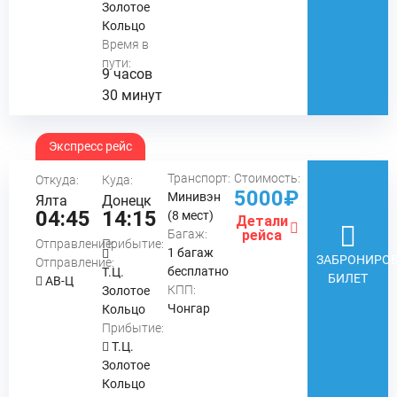
Золотое
Кольцо
Время в
пути:
9 часов
30 минут
Экспресс рейс
Транспорт:
Стоимость:
Откуда:
Куда:
5000₽
Минивэн
Ялта
Донецк
04:45
14:15
(8 мест)
Детали
Багаж:
рейса
Отправление:
Прибытие:
1 багаж
ЗАБРОНИРОВ
Отправление:
бесплатно
Т.Ц.
БИЛЕТ
АВ-Ц
КПП:
Золотое
Чонгар
Кольцо
Прибытие:
Т.Ц.
Золотое
Кольцо