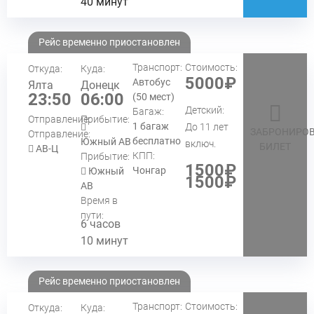
40 минут
Рейс временно приостановлен
Транспорт:
Стоимость:
Откуда:
Куда:
5000₽
Автобус
Ялта
Донецк
23:50
06:00
(50 мест)
Детский:
Багаж:
Отправление:
Прибытие:
1 багаж
До 11 лет
ЗАБРОНИРОВ
Отправление:
бесплатно
Южный АВ
включ.
БИЛЕТ
АВ-Ц
КПП:
Прибытие:
1500₽
Чонгар
Южный
1500₽
АВ
Время в
пути:
6 часов
10 минут
Рейс временно приостановлен
Транспорт:
Стоимость:
Откуда:
Куда: