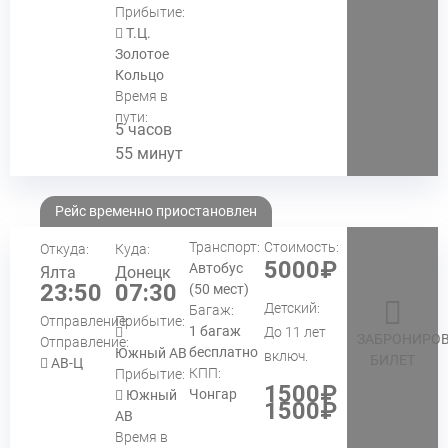
Прибытие:
Т.Ц.
Золотое
Кольцо
Время в
пути:
5 часов
55 минут
Рейс временно приостановлен
Транспорт:
Стоимость:
Откуда:
Куда:
5000₽
Автобус
Ялта
Донецк
23:50
07:30
(50 мест)
Детский:
Багаж:
Отправление:
Прибытие:
1 багаж
До 11 лет
ЗАБРОНИРОВ
Отправление:
бесплатно
Южный АВ
включ.
БИЛЕТ
АВ-Ц
КПП:
Прибытие:
1500₽
Чонгар
Южный
1500₽
АВ
Время в