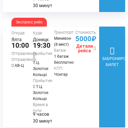
30 минут
Экспресс рейс
Транспорт:
Стоимость:
Откуда:
Куда:
5000₽
Минивэн
Ялта
Донецк
10:00
19:30
(8 мест)
Детали
Багаж:
рейса
Отправление:
Прибытие:
1 багаж
ЗАБРОНИРОВ
Отправление:
бесплатно
Т.Ц.
БИЛЕТ
АВ-Ц
КПП:
Золотое
Чонгар
Кольцо
Прибытие:
Т.Ц.
Золотое
Кольцо
Время в
пути:
9 часов
30 минут