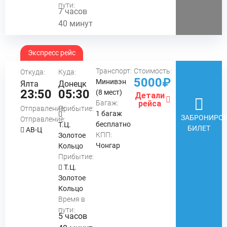
пути:
7 часов
40 минут
Экспресс рейс
Транспорт:
Стоимость:
Откуда:
Куда:
5000₽
Минивэн
Ялта
Донецк
23:50
05:30
(8 мест)
Детали
Багаж:
рейса
Отправление:
Прибытие:
1 багаж
ЗАБРОНИРОВ
Отправление:
бесплатно
Т.Ц.
БИЛЕТ
АВ-Ц
КПП:
Золотое
Чонгар
Кольцо
Прибытие:
Т.Ц.
Золотое
Кольцо
Время в
пути:
5 часов