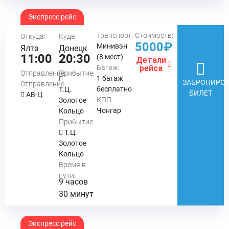
Экспресс рейс
Транспорт:
Стоимость:
Откуда:
Куда:
5000₽
Минивэн
Ялта
Донецк
11:00
20:30
(8 мест)
Детали
Багаж:
рейса
Отправление:
Прибытие:
1 багаж
ЗАБРОНИРОВ
Отправление:
бесплатно
Т.Ц.
БИЛЕТ
АВ-Ц
КПП:
Золотое
Чонгар
Кольцо
Прибытие:
Т.Ц.
Золотое
Кольцо
Время в
пути:
9 часов
30 минут
Экспресс рейс