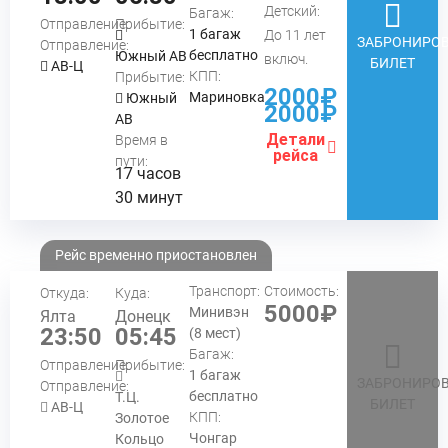
Детский:
Багаж:
Отправление:
Прибытие:
1 багаж
До 11 лет
ЗАБРОНИРОВ
Отправление:
бесплатно
Южный АВ
включ.
БИЛЕТ
АВ-Ц
КПП:
Прибытие:
2000₽
Мариновка
Южный
2000₽
АВ
Детали
Время в
рейса
пути:
17 часов
30 минут
Рейс временно приостановлен
Транспорт:
Стоимость:
Откуда:
Куда:
5000₽
Минивэн
Ялта
Донецк
23:50
05:45
(8 мест)
Багаж:
Отправление:
Прибытие:
1 багаж
ЗАБРОНИРОВ
Отправление:
бесплатно
Т.Ц.
БИЛЕТ
АВ-Ц
КПП:
Золотое
Чонгар
Кольцо