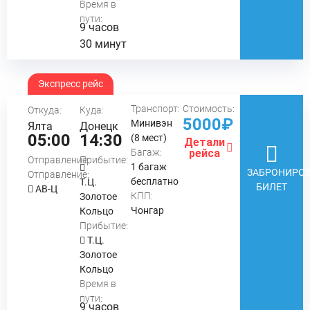
Время в
пути:
9 часов
30 минут
Экспресс рейс
Транспорт:
Стоимость:
Откуда:
Куда:
5000₽
Минивэн
Ялта
Донецк
05:00
14:30
(8 мест)
Детали
Багаж:
рейса
Отправление:
Прибытие:
1 багаж
ЗАБРОНИРОВ
Отправление:
бесплатно
Т.Ц.
БИЛЕТ
АВ-Ц
КПП:
Золотое
Чонгар
Кольцо
Прибытие:
Т.Ц.
Золотое
Кольцо
Время в
пути:
9 часов