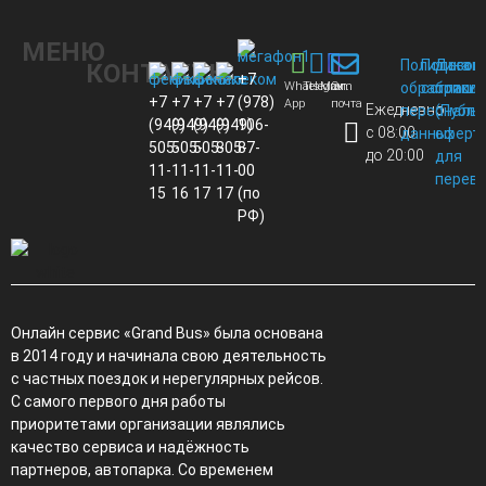
МЕНЮ
Политика
Пользов
Догов
КОНТАКТЫ
+7
Whats
Telegram
Max
Эл.
обработки
соглаше
присо
+7
+7
+7
+7
(978)
App
почта
Ежедневно
персональ
(Публи
(949)
(949)
(949)
(949)
106-
с 08:00
данных
оферт
505-
505-
505-
805-
87-
до 20:00
для
11-
11-
11-
11-
00
перево
15
16
17
17
(по
РФ)
Онлайн сервис «Grand Bus» была основана
в 2014 году и начинала свою деятельность
с частных поездок и нерегулярных рейсов.
С самого первого дня работы
приоритетами организации являлись
качество сервиса и надёжность
партнеров, автопарка. Со временем