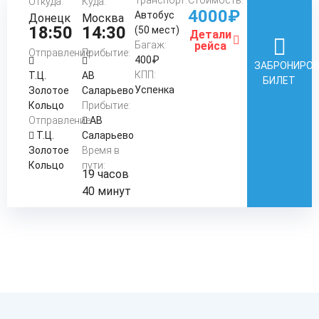
Откуда:
Куда:
4000₽
Автобус
Донецк
Москва
18:50
14:30
(50 мест)
Детали
Багаж:
рейса
Отправление:
Прибытие:
400₽
ЗАБРОНИРО
КПП:
Т.Ц.
АВ
БИЛЕТ
Успенка
Золотое
Саларьево
Кольцо
Прибытие:
Отправление:
АВ
Т.Ц.
Саларьево
Золотое
Время в
Кольцо
пути:
19 часов
40 минут