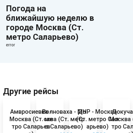
Погода на
ближайшую неделю в
городе Москва (Ст.
метро Саларьево)
error
Другие рейсы
Амвросиевка -
Волноваха - Мо
ДНР - Москва
Докуча
Москва (Ст. ме
сква (Ст. метр
(Ст. метро Сал
Москва 
тро Саларьев
о Саларьево)
арьево)
тро Са