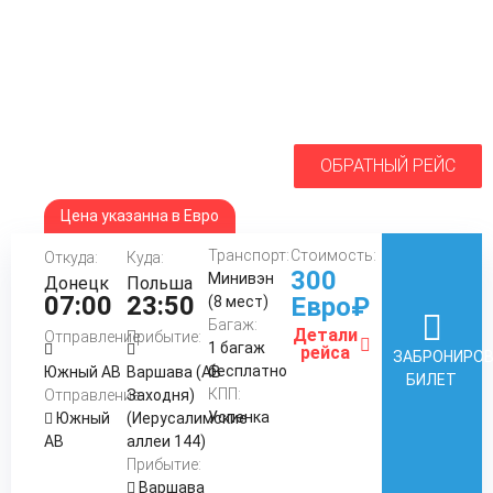
ОБРАТНЫЙ РЕЙС
Цена указанна в Евро
Транспорт:
Стоимость:
Откуда:
Куда:
300
Минивэн
Донецк
Польша
07:00
23:50
Евро₽
(8 мест)
Багаж:
Детали
Отправление:
Прибытие:
1 багаж
рейса
ЗАБРОНИРО
бесплатно
Южный АВ
Варшава (АВ
БИЛЕТ
КПП:
Отправление:
Заходня)
Успенка
Южный
(Иерусалимские
АВ
аллеи 144)
Прибытие:
Варшава