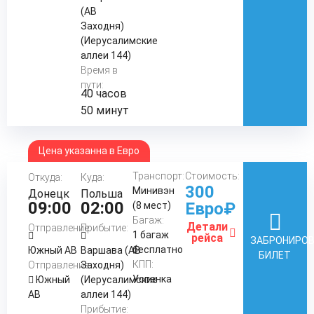
(АВ
Заходня)
(Иерусалимские
аллеи 144)
Время в
пути:
40 часов
50 минут
Цена указанна в Евро
Транспорт:
Стоимость:
Откуда:
Куда:
300
Минивэн
Донецк
Польша
09:00
02:00
Евро₽
(8 мест)
Багаж:
Детали
Отправление:
Прибытие:
1 багаж
рейса
ЗАБРОНИРО
бесплатно
Южный АВ
Варшава (АВ
БИЛЕТ
КПП:
Отправление:
Заходня)
Успенка
Южный
(Иерусалимские
АВ
аллеи 144)
Прибытие: