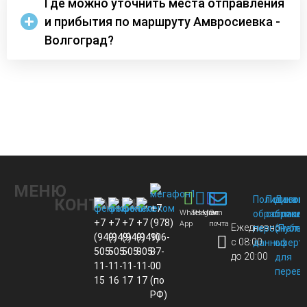
Где можно уточнить места отправления
и прибытия по маршруту Амвросиевка -
Волгоград?
МЕНЮ
Политика
Пользов
Догов
КОНТАКТЫ
+7
Whats
Telegram
Max
Эл.
обработки
соглаше
присо
+7
+7
+7
+7
(978)
App
почта
Ежедневно
персональ
(Публи
(949)
(949)
(949)
(949)
106-
с 08:00
данных
оферт
505-
505-
505-
805-
87-
до 20:00
для
11-
11-
11-
11-
00
перево
15
16
17
17
(по
РФ)