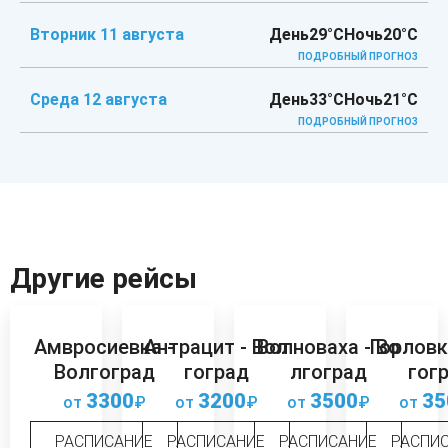
Вторник 11 августа
День
29°C
Ночь
20°C
ПОДРОБНЫЙ ПРОГНОЗ
Среда 12 августа
День
33°C
Ночь
21°C
ПОДРОБНЫЙ ПРОГНОЗ
Другие рейсы
Амвросиевка -
Антрацит - Вол
Волноваха - Во
Горловк
Волгоград
гоград
лгоград
гог
3300
3200
3500
35
от
₽
от
₽
от
₽
от
РАСПИСАНИЕ
РАСПИСАНИЕ
РАСПИСАНИЕ
РАСПИ