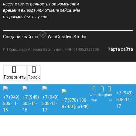
несет ответственность при изменении
времени выезда или отмене рейса. Мы
стараемся быть лучше.
Создание сайтов
WebCreative Studio
Карта сайта
ИП Крышмару Алексей Васильевич, ИНН 614052929308
Позвонить
Поиск
+7 (949)
Whats
Telegram
Max
+7 (949)
+7 (949)
+7 (949)
505-11-
App
+7 (978) 106-
505-11-
505-11-
505-11-
17
87-00 (по РФ)
15
16
17