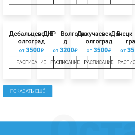
Дебальцево - В
ДНР - Волгогра
Докучаевск - В
Донецк 
олгоград
д
олгоград
гр
3500
3200
3500
35
от
₽
от
₽
от
₽
от
РАСПИСАНИЕ
РАСПИСАНИЕ
РАСПИСАНИЕ
РАСПИ
ПОКАЗАТЬ ЕЩЁ
Ост