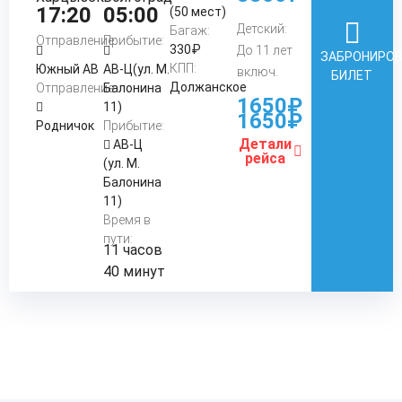
17:20
05:00
(50 мест)
Детский:
Багаж:
Отправление:
Прибытие:
330₽
До 11 лет
ЗАБРОНИРО
КПП:
Южный АВ
АВ-Ц(ул. М.
включ.
БИЛЕТ
Должанское
Отправление:
Балонина
1650₽
11)
1650₽
Родничок
Прибытие:
Детали
АВ-Ц
рейса
(ул. М.
Балонина
11)
Время в
пути:
11 часов
40 минут