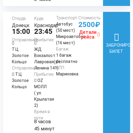
Транспорт:
Стоимость:
Откуда:
Куда:
2500₽
Автобус
Донецк
Краснодар
15:00
23:45
(50 мест)
Детали
Микроавтобус
рейса
Отправление:
Прибытие:
(16 мест)
ЗАБРОНИРО
Багаж:
Т.Ц.
ЖД
БИЛЕТ
1 багаж
Золотое
Вокзалост.
бесплатно
Кольцо
Лавровая(ул.
КПП:
Отправление:
Ленина 141)
Мариновка
Т.Ц.
Прибытие:
Золотое
OZ
Кольцо
МОЛЛ
( ул.
Крылатая
2)
Время в
пути:
8 часов
45 минут