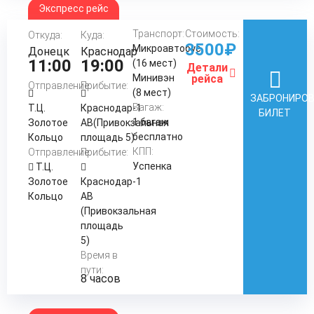
Экспресс рейс
Транспорт:
Стоимость:
Откуда:
Куда:
3500₽
Микроавтобус
Донецк
Краснодар
11:00
19:00
(16 мест)
Детали
Минивэн
рейса
Отправление:
Прибытие:
(8 мест)
ЗАБРОНИРО
Багаж:
Т.Ц.
Краснодар-1
БИЛЕТ
1 багаж
Золотое
АВ(Привокзальная
бесплатно
Кольцо
площадь 5)
КПП:
Отправление:
Прибытие:
Успенка
Т.Ц.
Золотое
Краснодар-1
Кольцо
АВ
(Привокзальная
площадь
5)
Время в
пути:
8 часов