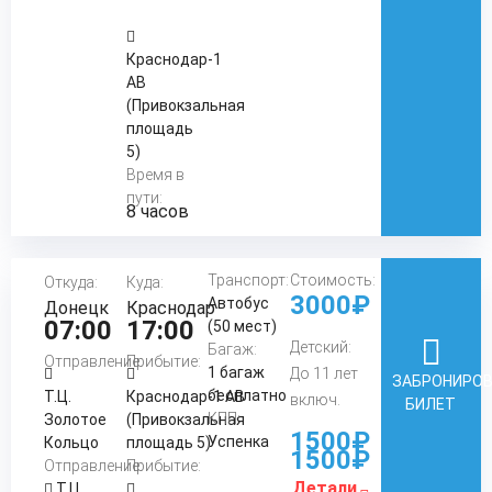
Краснодар-1
АВ
(Привокзальная
площадь
5)
Время в
пути:
8 часов
Транспорт:
Стоимость:
Откуда:
Куда:
3000₽
Автобус
Донецк
Краснодар
07:00
17:00
(50 мест)
Детский:
Багаж:
Отправление:
Прибытие:
1 багаж
До 11 лет
ЗАБРОНИРО
бесплатно
Т.Ц.
Краснодар-1 АВ
включ.
БИЛЕТ
КПП:
Золотое
(Привокзальная
1500₽
Успенка
Кольцо
площадь 5)
1500₽
Отправление:
Прибытие:
Детали
Т.Ц.