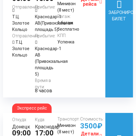
Минивэн
рейса
Отправление:
Прибытие:
(8 мест)
ЗАБРОНИРО
Багаж:
Т.Ц.
Краснодар-1
БИЛЕТ
1 багаж
Золотое
АВ(Привокзальная
бесплатно
Кольцо
площадь 5)
КПП:
Отправление:
Прибытие:
Успенка
Т.Ц.
Золотое
Краснодар-1
Кольцо
АВ
(Привокзальная
площадь
5)
Время в
пути:
8 часов
Экспресс рейс
Транспорт:
Стоимость:
Откуда:
Куда:
3500₽
Минивэн
Донецк
Краснодар
09:00
17:00
(8 мест)
Детали