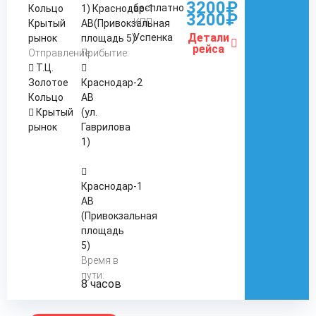
3200₽
бесплатно
Кольцо
1) Краснодар-1
3200₽
КПП:
Крытый
АВ(Привокзальная
Детали
Успенка
рынок
площадь 5)
рейса
Отправление:
Прибытие:
Т.Ц.
Золотое
Краснодар-2
Кольцо
АВ
Крытый
(ул.
рынок
Гаврилова
1)
Краснодар-1
АВ
(Привокзальная
площадь
5)
Время в
пути:
8 часов