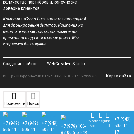
количество партнёров и, конечно же,
доверие клиентов.
Компания «Grand Bus» является площадкой
для бронирования билетов. Компания не
несет ответственность при изменении
времени выезда или отмене рейса. Мы
стараемся быть лучше.
Создание сайтов
WebCreative Studio
Карта сайта
ИП Крышмару Алексей Васильевич, ИНН 614052929308
Позвонить
Поиск
+7 (949)
Whats
Telegram
Max
+7 (949)
+7 (949)
+7 (949)
505-11-
App
+7 (978) 106-
505-11-
505-11-
505-11-
17
87-00 (по РФ)