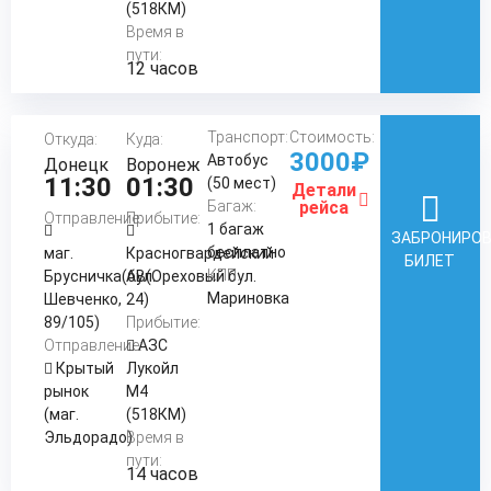
(518КМ)
Время в
пути:
12 часов
Транспорт:
Стоимость:
Откуда:
Куда:
3000₽
Автобус
Донецк
Воронеж
11:30
01:30
(50 мест)
Детали
Багаж:
рейса
Отправление:
Прибытие:
1 багаж
ЗАБРОНИРО
бесплатно
маг.
Красногвардейский
БИЛЕТ
КПП:
Брусничка(бул.
АВ(Ореховый бул.
Мариновка
Шевченко,
24)
89/105)
Прибытие:
Отправление:
АЗС
Крытый
Лукойл
рынок
М4
(маг.
(518КМ)
Эльдорадо)
Время в
пути:
14 часов