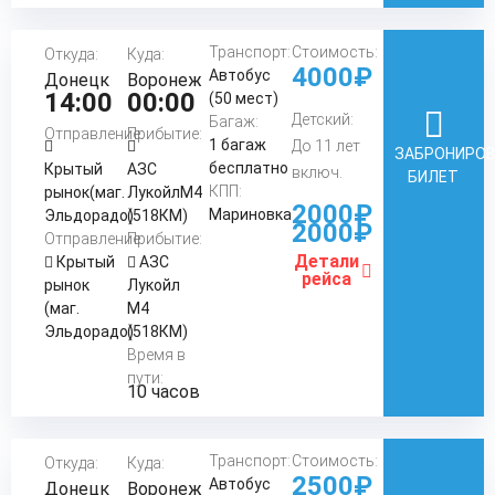
Транспорт:
Стоимость:
Откуда:
Куда:
4000₽
Автобус
Донецк
Воронеж
14:00
00:00
(50 мест)
Детский:
Багаж:
Отправление:
Прибытие:
1 багаж
До 11 лет
ЗАБРОНИРО
бесплатно
Крытый
АЗС
включ.
БИЛЕТ
КПП:
рынок(маг.
ЛукойлМ4
2000₽
Мариновка
Эльдорадо)
(518КМ)
2000₽
Отправление:
Прибытие:
Детали
Крытый
АЗС
рейса
рынок
Лукойл
(маг.
М4
Эльдорадо)
(518КМ)
Время в
пути:
10 часов
Транспорт:
Стоимость:
Откуда:
Куда:
2500₽
Автобус
Донецк
Воронеж