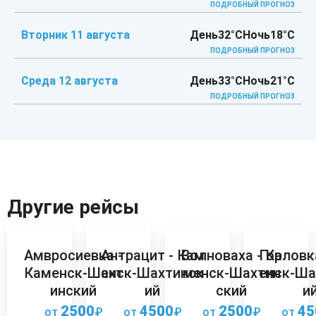
ПОДРОБНЫЙ ПРОГНОЗ
Вторник 11 августа
День
32°C
Ночь
18°C
ПОДРОБНЫЙ ПРОГНОЗ
Среда 12 августа
День
33°C
Ночь
21°C
ПОДРОБНЫЙ ПРОГНОЗ
Другие рейсы
Амвросиевка -
Антрацит - Кам
Волноваха - Ка
Горловк
Каменск-Шахт
енск-Шахтинск
менск-Шахтин
енск-Ша
инский
ий
ский
и
2500
4500
2500
45
от
₽
от
₽
от
₽
от