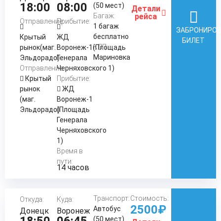
18:00
08:00
(50 мест)
Детали
Багаж:
рейса
Отправление:
Прибытие:
1 багаж
ЗАБРОНИРО
бесплатно
Крытый
ЖД
БИЛЕТ
КПП:
рынок(маг.
Воронеж-1(Площадь
Мариновка
Эльдорадо)
Генерала
Отправление:
Черняховского 1)
Крытый
Прибытие:
рынок
ЖД
(маг.
Воронеж-1
Эльдорадо)
(Площадь
Генерала
Черняховского
1)
Время в
пути:
14 часов
Транспорт:
Стоимость:
Откуда:
Куда:
2500₽
Автобус
Донецк
Воронеж
(50 мест)