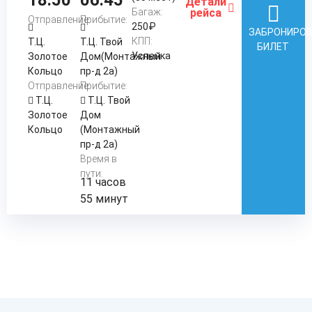
18:50
06:45
Детали
Багаж:
рейса
Отправление:
Прибытие:
250₽
ЗАБРОНИРО
КПП:
Т.Ц.
Т.Ц. Твой
БИЛЕТ
Успенка
Золотое
Дом(Монтажный
Кольцо
пр-д 2а)
Отправление:
Прибытие:
Т.Ц.
Т.Ц. Твой
Золотое
Дом
Кольцо
(Монтажный
пр-д 2а)
Время в
пути:
11 часов
55 минут