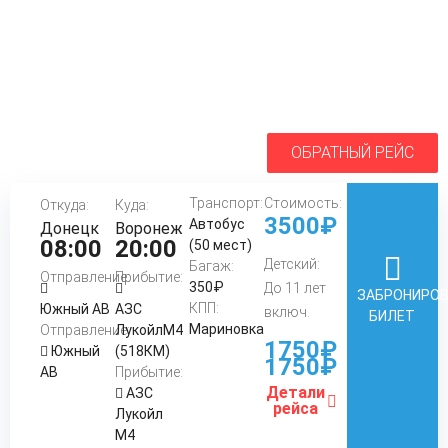
ОБРАТНЫЙ РЕЙС
Транспорт:
Стоимость:
Откуда:
Куда:
3500₽
Автобус
Донецк
Воронеж
08:00
20:00
(50 мест)
Детский:
Багаж:
Отправление:
Прибытие:
350₽
До 11 лет
ЗАБРОНИРО
КПП:
Южный АВ
АЗС
включ.
БИЛЕТ
Мариновка
Отправление:
ЛукойлМ4
1750₽
Южный
(518КМ)
1750₽
АВ
Прибытие:
Детали
АЗС
рейса
Лукойл
М4