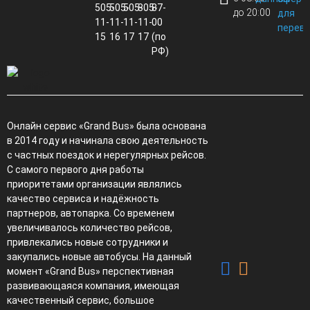
505-
505-
505-
805-
87-
до 20:00
для
11-
11-
11-
11-
00
перево
15
16
17
17
(по
РФ)
Онлайн сервис «Grand Bus» была основана
в 2014 году и начинала свою деятельность
с частных поездок и нерегулярных рейсов.
С самого первого дня работы
приоритетами организации являлись
качество сервиса и надёжность
партнеров, автопарка. Со временем
увеличивалось количество рейсов,
привлекались новые сотрудники и
закупались новые автобусы. На данный
момент «Grand Bus» перспективная
развивающаяся компания, имеющая
качественный сервис, большое