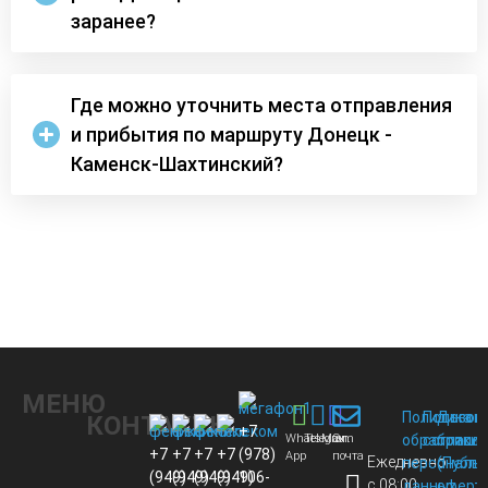
заранее?
Где можно уточнить места отправления
и прибытия по маршруту Донецк -
Каменск-Шахтинский?
МЕНЮ
Политика
Пользов
Догов
КОНТАКТЫ
+7
Whats
Telegram
Max
Эл.
обработки
соглаше
присо
+7
+7
+7
+7
(978)
App
почта
Ежедневно
персональ
(Публи
(949)
(949)
(949)
(949)
106-
с 08:00
данных
оферт