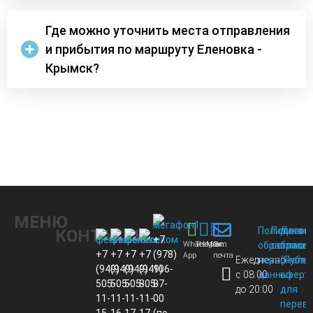
Где можно уточнить места отправления
и прибытия по маршруту Еленовка -
Крымск?
МЕНЮ
Политика
Пользов
Догов
КОНТАКТЫ
+7
Whats
Telegram
Max
Эл.
обработки
соглаше
присо
+7
+7
+7
+7
(978)
App
почта
Ежедневно
персональ
(Публи
(949)
(949)
(949)
(949)
106-
с 08:00
данных
оферт
505-
505-
505-
805-
87-
до 20:00
для
11-
11-
11-
11-
00
перево