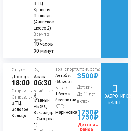
Т.Ц.
Красная
Площадь
(Анапское
шоссе 2)
Время в
пути:
10 часов
30 минут
Транспорт:
Стоимость:
Откуда:
Куда:
3500₽
Автобус
Донецк
Анапа
18:00
06:30
(50 мест)
Детский:
Багаж:
Отправление:
Прибытие:
1 багаж
До 11 лет
ЗАБРОНИРО
Отправление:
бесплатно
Главный
включ.
БИЛЕТ
Т.Ц.
КПП:
АВ ЖД
Золотое
1750₽
Мариновка
Вокзал(пр-
Кольцо
1750₽
т Сиверса
Детали
1)
рейса