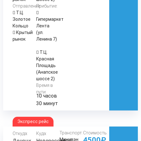
Отправление:
Прибытие:
Т.Ц.
Золотое
Гипермаркет
Кольцо
Лента
Крытый
(ул.
рынок
Ленина 7)
Т.Ц.
Красная
Площадь
(Анапское
шоссе 2)
Время в
пути:
10 часов
30 минут
Экспресс рейс
Транспорт:
Стоимость:
Откуда:
Куда:
4500₽
Минивэн
Донецк
Новороссийск