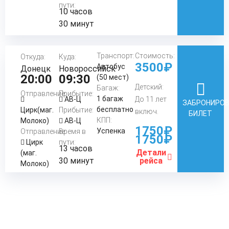
пути:
10 часов
30 минут
Транспорт:
Стоимость:
Откуда:
Куда:
3500₽
Автобус
Донецк
Новороссийск
20:00
09:30
(50 мест)
Детский:
Багаж:
Отправление:
Прибытие:
1 багаж
АВ-Ц
До 11 лет
ЗАБРОНИРО
бесплатно
Цирк(маг.
Прибытие:
включ.
БИЛЕТ
КПП:
Молоко)
АВ-Ц
1750₽
Успенка
Отправление:
Время в
1750₽
Цирк
пути:
13 часов
Детали
(маг.
30 минут
рейса
Молоко)