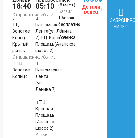
18:40
05:10
(8 мест)
Детали
Багаж:
рейса
Отправление:
Прибытие:
1 багаж
ЗАБРОНИРО
бесплатно
Т.Ц.
Гипермаркет
БИЛЕТ
КПП:
Золотое
Лента(ул. Ленина
Успенка
Кольцо
7) Т.Ц. Красная
Крытый
Площадь(Анапское
рынок
шоссе 2)
Отправление:
Прибытие:
Т.Ц.
Золотое
Гипермаркет
Кольцо
Лента
(ул.
Ленина 7)
Т.Ц.
Красная
Площадь
(Анапское
шоссе 2)
Время в