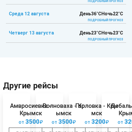
ПОДРОБНЫЙ ПРОГНОЗ
Среда 12 августа
День
36°C
Ночь
22°C
ПОДРОБНЫЙ ПРОГНОЗ
Четверг 13 августа
День
23°C
Ночь
23°C
ПОДРОБНЫЙ ПРОГНОЗ
Другие рейсы
Амвросиевка -
Волноваха - Кр
Горловка - Кры
Дебаль
Крымск
ымск
мск
Кры
3500
3500
3200
32
от
₽
от
₽
от
₽
от