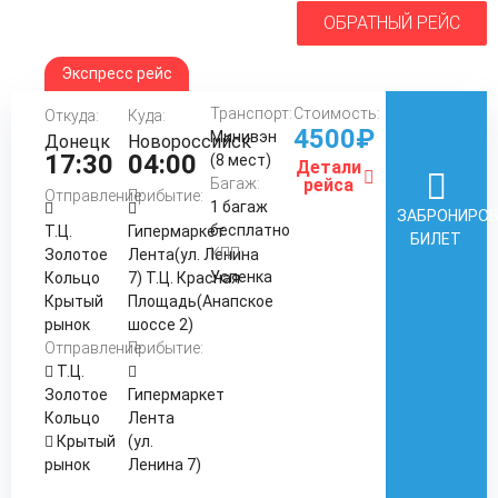
ОБРАТНЫЙ РЕЙС
Экспресс рейс
Транспорт:
Стоимость:
Откуда:
Куда:
4500₽
Минивэн
Донецк
Новороссийск
17:30
04:00
(8 мест)
Детали
Багаж:
рейса
Отправление:
Прибытие:
1 багаж
ЗАБРОНИРО
бесплатно
Т.Ц.
Гипермаркет
БИЛЕТ
КПП:
Золотое
Лента(ул. Ленина
Успенка
Кольцо
7) Т.Ц. Красная
Крытый
Площадь(Анапское
рынок
шоссе 2)
Отправление:
Прибытие:
Т.Ц.
Золотое
Гипермаркет
Кольцо
Лента
Крытый
(ул.
рынок
Ленина 7)