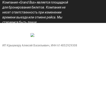
Компания «Grand Bus» является площадкой
для бронирования билетов. Компания не
несет ответственность при изменении
времени выезда или отмене рейса. Мы
стараемся быть лучше.
Создание сайтов
WebCreative Studio
Карта сайта
ИП Крышмару Алексей Васильевич, ИНН 614052929308
Позвонить
Поиск
+7 (949)
Whats
Telegram
Max
+7 (949)
+7 (949)
+7 (949)
505-11-
App
+7 (978) 106-
505-11-
505-11-
505-11-
17
87-00 (по РФ)
15
16
17