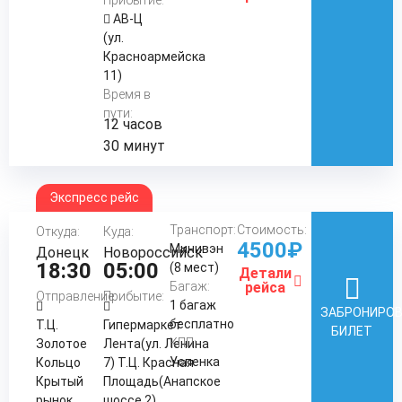
Прибытие:
АВ-Ц
(ул.
Красноармейска
11)
Время в
пути:
12 часов
30 минут
Экспресс рейс
Транспорт:
Стоимость:
Откуда:
Куда:
4500₽
Минивэн
Донецк
Новороссийск
18:30
05:00
(8 мест)
Детали
Багаж:
рейса
Отправление:
Прибытие:
1 багаж
ЗАБРОНИРО
бесплатно
Т.Ц.
Гипермаркет
БИЛЕТ
КПП:
Золотое
Лента(ул. Ленина
Успенка
Кольцо
7) Т.Ц. Красная
Крытый
Площадь(Анапское
рынок
шоссе 2)