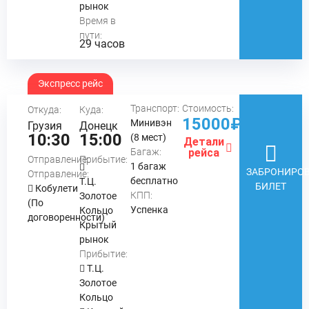
рынок
Время в
пути:
29 часов
Экспресс рейс
Транспорт:
Стоимость:
Откуда:
Куда:
15000₽
Минивэн
Грузия
Донецк
10:30
15:00
(8 мест)
Детали
Багаж:
рейса
Отправление:
Прибытие:
1 багаж
ЗАБРОНИРОВ
Отправление:
бесплатно
Т.Ц.
БИЛЕТ
Кобулети
КПП:
Золотое
(По
Успенка
Кольцо
договоренности)
Крытый
рынок
Прибытие:
Т.Ц.
Золотое
Кольцо