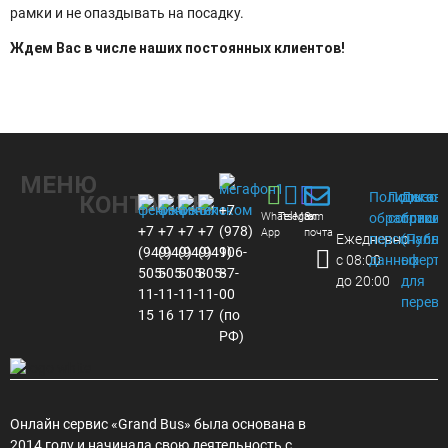
рамки и не опаздывать на посадку.
Ждем Вас в числе наших постоянных клиентов!
МЕНЮ
Политика
Пользов
Догов
КОНТАКТЫ
+7
Whats
Telegram
Max
Эл.
обработки
соглаше
присое
+7
+7
+7
+7
(978)
App
почта
Ежедневно
персональ
(Публи
(949)
(949)
(949)
(949)
106-
с 08:00
данных
оферта
505-
505-
505-
805-
87-
до 20:00
для
11-
11-
11-
11-
00
перево
15
16
17
17
(по
РФ)
Онлайн сервис «Grand Bus» была основана в
2014 году и начинала свою деятельность с