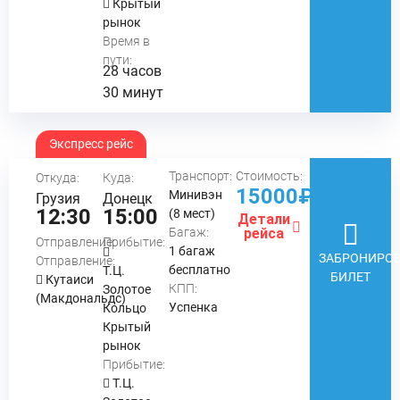
Крытый
рынок
Время в
пути:
28 часов
30 минут
Экспресс рейс
Транспорт:
Стоимость:
Откуда:
Куда:
15000₽
Минивэн
Грузия
Донецк
12:30
15:00
(8 мест)
Детали
Багаж:
рейса
Отправление:
Прибытие:
1 багаж
ЗАБРОНИРОВ
Отправление:
бесплатно
Т.Ц.
БИЛЕТ
Кутаиси
КПП:
Золотое
(Макдональдс)
Успенка
Кольцо
Крытый
рынок
Прибытие:
Т.Ц.