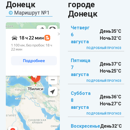
Донецк
городе
Донецк
Маришрут №1
Четверг
День
35°C
6
Ночь
32°C
августа
ПОДРОБНЫЙ ПРОГНОЗ
Пятница
День
37°C
7
Ночь
25°C
августа
ПОДРОБНЫЙ ПРОГНОЗ
Суббота
День
36°C
8
Ночь
27°C
августа
ПОДРОБНЫЙ ПРОГНОЗ
Воскресенье
День
32°C