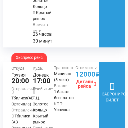
Золотое
Кольцо
Крытый
рынок
Время в
пути:
26 часов
30 минут
Экспресс рейс
Транспорт:
Стоимость:
Откуда:
Куда:
12000₽
Минивэн
Грузия
Донецк
20:00
17:00
(8 мест)
Детали
Багаж:
рейса
Отправление:
Прибытие:
1 багаж
ЗАБРОНИРОВ
бесплатно
Тбилиси(АВ
Т.Ц.
БИЛЕТ
КПП:
Ортачала)
Золотое
Успенка
Отправление:
Кольцо
Тбилиси
Крытый
(АВ
рынок