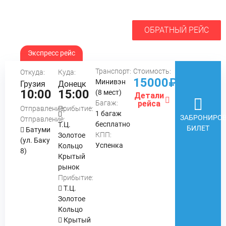
ОБРАТНЫЙ РЕЙС
Экспресс рейс
Транспорт:
Стоимость:
Откуда:
Куда:
15000₽
Минивэн
Грузия
Донецк
10:00
15:00
(8 мест)
Детали
Багаж:
рейса
Отправление:
Прибытие:
1 багаж
ЗАБРОНИРОВ
Отправление:
бесплатно
Т.Ц.
БИЛЕТ
Батуми
КПП:
Золотое
(ул. Баку
Успенка
Кольцо
8)
Крытый
рынок
Прибытие:
Т.Ц.
Золотое
Кольцо
Крытый