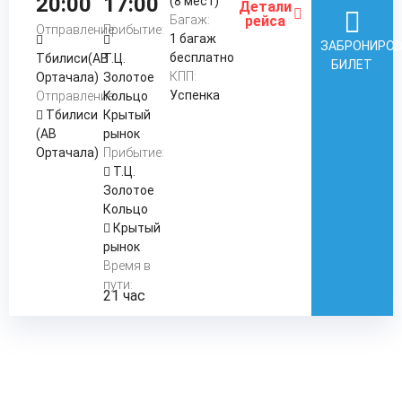
20:00
17:00
(8 мест)
Детали
Багаж:
рейса
Отправление:
Прибытие:
1 багаж
ЗАБРОНИРО
бесплатно
Тбилиси(АВ
Т.Ц.
БИЛЕТ
КПП:
Ортачала)
Золотое
Успенка
Отправление:
Кольцо
Тбилиси
Крытый
(АВ
рынок
Ортачала)
Прибытие:
Т.Ц.
Золотое
Кольцо
Крытый
рынок
Время в
пути:
21 час