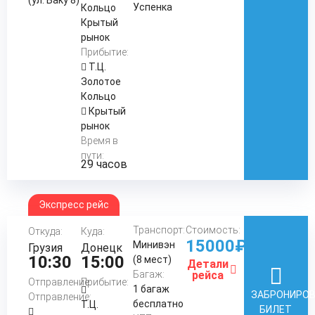
Успенка
Кольцо
Крытый
рынок
Прибытие:
Т.Ц.
Золотое
Кольцо
Крытый
рынок
Время в
пути:
29 часов
Экспресс рейс
Транспорт:
Стоимость:
Откуда:
Куда:
15000₽
Минивэн
Грузия
Донецк
10:30
15:00
(8 мест)
Детали
Багаж:
рейса
Отправление:
Прибытие:
1 багаж
ЗАБРОНИРО
Отправление:
бесплатно
Т.Ц.
БИЛЕТ