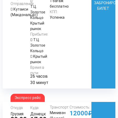
1 багаж
ЗАБРОНИРО
Отправление:
бесплатно
Т.Ц.
БИЛЕТ
Кутаиси
КПП:
Золотое
(Макдональдс)
Успенка
Кольцо
Крытый
рынок
Прибытие:
Т.Ц.
Золотое
Кольцо
Крытый
рынок
Время в
пути:
26 часов
30 минут
Экспресс рейс
Транспорт:
Стоимость:
Откуда:
Куда:
12000₽
Минивэн
Грузия
Донецк