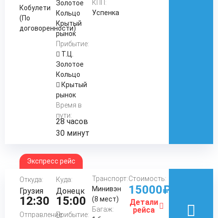
КПП:
Золотое
Кобулети
Успенка
Кольцо
(По
Крытый
договоренности)
рынок
Прибытие:
Т.Ц.
Золотое
Кольцо
Крытый
рынок
Время в
пути:
28 часов
30 минут
Экспресс рейс
Транспорт:
Стоимость:
Откуда:
Куда:
15000₽
Минивэн
Грузия
Донецк
12:30
15:00
(8 мест)
Детали
Багаж:
рейса
Отправление:
Прибытие: