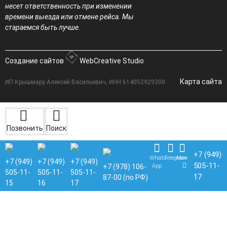
несет ответственность при изменении
времени выезда или отмене рейса. Мы
стараемся быть лучше.
Создание сайтов
WebCreative Studio
Карта сайта
ИП Крышмару Алексей Васильевич, ИНН 614052929308
Позвонить
Поиск
+7 (949)
Whats
Telegram
Max
+7 (949)
+7 (949)
+7 (949)
505-11-
App
+7 (978) 106-
505-11-
505-11-
505-11-
17
87-00 (по РФ)
15
16
17