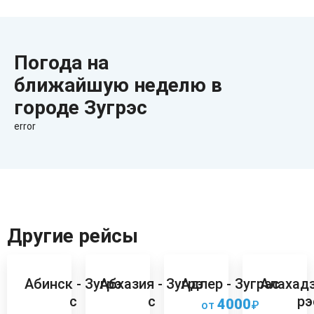
Погода на
ближайшую неделю в
городе Зугрэс
error
Другие рейсы
Абинск - Зугрэ
Абхазия - Зугрэ
Адлер - Зугрэс
Алахадз
с
с
рэ
4000
от
₽