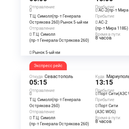
Отправление:
Прибытие:
АС-2(пр-т Мира
Т.Ц. Симолл(пр-т Генерала
Прибытие:
Острякова 260) Рынок 5-ый км
АС-2
Отправление:
(пр-т Мира 118Б)
Т.Ц. Симолл
Время в пути:
8 часов
(пр-т Генерала Острякова 260)
Рынок 5-ый км
Экспресс рейс
Севастополь
Мариупол
Откуда:
Куда:
05:15
13:15
Отправление:
Прибытие:
Порт Сити(АЗС
Т.Ц. Симолл(пр-т Генерала
Прибытие:
Острякова 260)
Порт Сити
Отправление:
(АЗС WOG)
Т.Ц. Симолл
Время в пути:
8 часов
(пр-т Генерала Острякова 260)