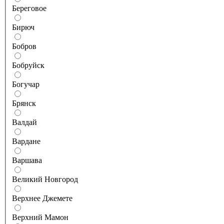
Береговое
Бирюч
Бобров
Бобруйск
Богучар
Брянск
Валдай
Вардане
Варшава
Великий Новгород
Верхнее Джемете
Верхний Мамон