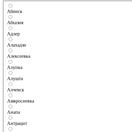
Абинск
Абхазия
Адлер
Алахадзи
Алексеевка
Алупка
Алушта
Алчевск
Амвросиевка
Анапа
Антрацит