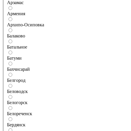
Арзамас
Армения
Архипо-Осиповка
Балаково
Батальное
Батуми
Бахчисарай
Белгород
Беловодск
Белогорск
Белореченск
Бердянск