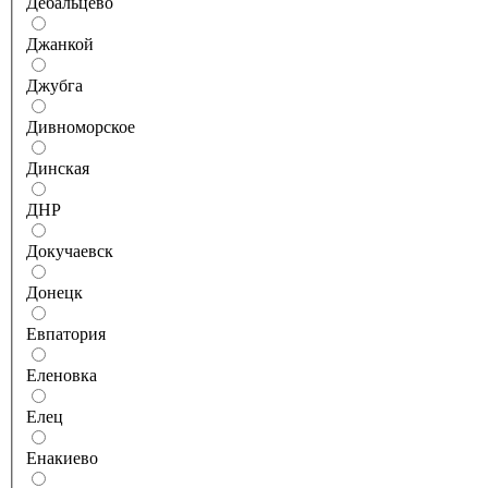
Дебальцево
Джанкой
Джубга
Дивноморское
Динская
ДНР
Докучаевск
Донецк
Евпатория
Еленовка
Елец
Енакиево