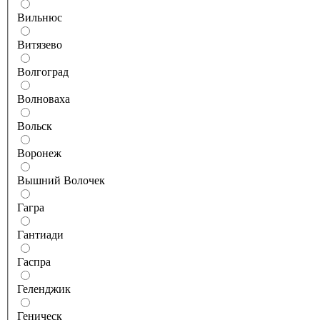
Вильнюс
Витязево
Волгоград
Волноваха
Вольск
Воронеж
Вышний Волочек
Гагра
Гантиади
Гаспра
Геленджик
Геническ