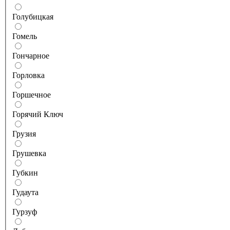
Голубицкая
Гомель
Гончарное
Горловка
Горшечное
Горячий Ключ
Грузия
Грушевка
Губкин
Гудаута
Гурзуф