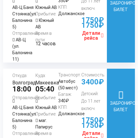
350₽
До 11 лет
ЗАБРОНИРО
КПП:
АВ-Ц Баня
Южный АВ
включ.
БИЛЕТ
Должанское
Стоянка(ул.
Прибытие:
1750₽
Балонина
Южный
1750₽
5)
АВ
Детали
Отправление:
Время в
рейса
АВ-Ц
пути:
12 часов
(ул.
Балонина
11)
Транспорт:
Стоимость:
Откуда:
Куда:
3400₽
Автобус
Волгоград
Макеевка
18:00
05:40
(50 мест)
Детский:
Багаж:
Отправление:
Прибытие:
340₽
До 11 лет
ЗАБРОНИРО
КПП:
АВ-Ц Баня
Южный АВ
включ.
БИЛЕТ
Должанское
Стоянка(ул.
Прибытие:
1750₽
Балонина
маг.
1750₽
5)
Папирус
Детали
Отправление:
Время в