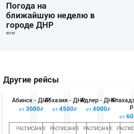
Погода на
ближайшую неделю в
городе ДНР
error
Другие рейсы
Абинск - ДНР
Абхазия - ДНР
Адлер - ДНР
Алахадз
Р
3000
4500
4000
от
₽
от
₽
от
₽
60
от
РАСПИСАНИЕ
РАСПИСАНИЕ
РАСПИСАНИЕ
РАСПИ