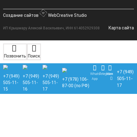
Создание сайтов
WebCreative Studio
Карта сайта
ИП Крышмару Алексей Васильевич, ИНН 614052929308
Позвонить
Поиск
+7 (949)
Whats
Telegram
Max
+7 (949)
+7 (949)
+7 (949)
505-11-
App
+7 (978) 106-
505-11-
505-11-
505-11-
17
87-00 (по РФ)
15
16
17