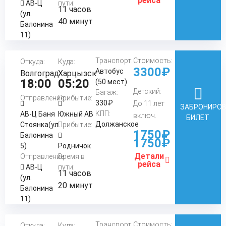
рейса
АВ-Ц
пути:
11 часов
(ул.
40 минут
Балонина
11)
Транспорт:
Стоимость:
Откуда:
Куда:
3300₽
Автобус
Волгоград
Харцызск
18:00
05:20
(50 мест)
Детский:
Багаж:
Отправление:
Прибытие:
330₽
До 11 лет
ЗАБРОНИРО
КПП:
АВ-Ц Баня
Южный АВ
включ.
БИЛЕТ
Должанское
Стоянка(ул.
Прибытие:
1750₽
Балонина
1750₽
5)
Родничок
Детали
Отправление:
Время в
рейса
АВ-Ц
пути:
11 часов
(ул.
20 минут
Балонина
11)
Транспорт:
Стоимость:
Откуда:
Куда: