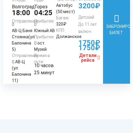
3200₽
Автобус
Волгоград
Торез
18:00
04:25
(50 мест)
Детский:
Багаж:
Отправление:
Прибытие:
320₽
До 11 лет
ЗАБРОНИРО
КПП:
АВ-Ц Баня
Южный АВ
включ.
БИЛЕТ
Должанское
Стоянка(ул.
Прибытие:
1750₽
Балонина
ост.
1750₽
5)
Музей
Детали
Отправление:
Время в
рейса
АВ-Ц
пути:
10 часов
(ул.
25 минут
Балонина
11)