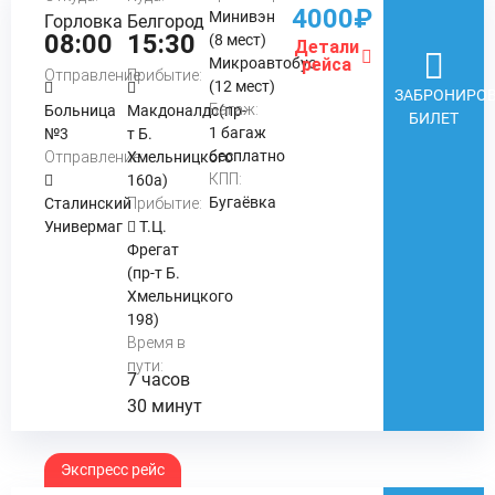
4000₽
Минивэн
Горловка
Белгород
08:00
15:30
(8 мест)
Детали
Микроавтобус
рейса
Отправление:
Прибытие:
(12 мест)
ЗАБРОНИРОВ
Багаж:
Больница
Макдоналдс(пр-
БИЛЕТ
1 багаж
№3
т Б.
бесплатно
Отправление:
Хмельницкого
КПП:
160а)
Бугаёвка
Сталинский
Прибытие:
Универмаг
Т.Ц.
Фрегат
(пр-т Б.
Хмельницкого
198)
Время в
пути:
7 часов
30 минут
Экспресс рейс