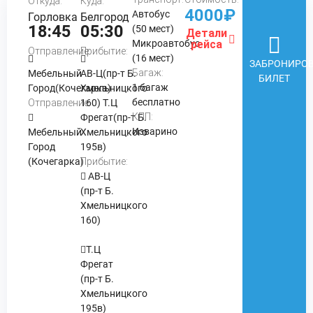
Откуда:
Куда:
4000₽
Автобус
Горловка
Белгород
18:45
05:30
(50 мест)
Детали
Микроавтобус
рейса
Отправление:
Прибытие:
(16 мест)
ЗАБРОНИРОВ
Багаж:
Мебельный
АВ-Ц(пр-т Б.
БИЛЕТ
1 багаж
Город(Кочегарка)
Хмельницкого
бесплатно
Отправление:
160) Т.Ц
КПП:
Фрегат(пр-т Б.
Изварино
Мебельный
Хмельницкого
Город
195в)
(Кочегарка)
Прибытие:
АВ-Ц
(пр-т Б.
Хмельницкого
160)
Т.Ц
Фрегат
(пр-т Б.
Хмельницкого
195в)