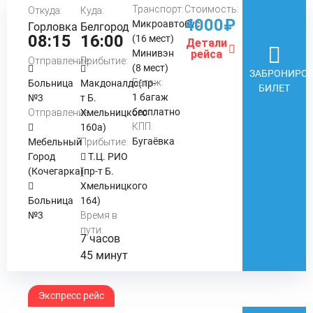
Транспорт:
Стоимость:
Откуда:
Куда:
4000₽
Микроавтобус
Горловка
Белгород
08:15
16:00
(16 мест)
Детали
Минивэн
рейса
Отправление:
Прибытие:
(8 мест)
ЗАБРОНИРОВ
Багаж:
Больница
Макдоналдс(пр-
БИЛЕТ
1 багаж
№3
т Б.
бесплатно
Отправление:
Хмельницкого
КПП:
160а)
Бугаёвка
Мебельный
Прибытие:
Город
Т.Ц. РИО
(Кочегарка)
(пр-т Б.
Хмельницкого
Больница
164)
№3
Время в
пути:
7 часов
45 минут
Экспресс рейс