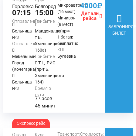
4000₽
Микроавтобус
Горловка
Белгород
07:15
15:00
(16 мест)
Детали
Минивэн
рейса
Отправление:
Прибытие:
(8 мест)
ЗАБРОНИРОВ
Багаж:
Больница
Макдоналдс(пр-
БИЛЕТ
1 багаж
№3
т Б.
бесплатно
Отправление:
Хмельницкого
КПП:
160а)
Бугаёвка
Мебельный
Прибытие:
Город
Т.Ц. РИО
(Кочегарка)
(пр-т Б.
Хмельницкого
Больница
164)
№3
Время в
пути:
7 часов
45 минут
Экспресс рейс
Транспорт:
Стоимость:
Откуда:
Куда: