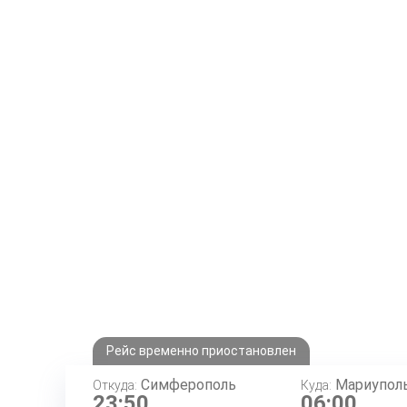
Рейс временно приостановлен
Симферополь
Мариупол
Откуда:
Куда:
23:50
06:00