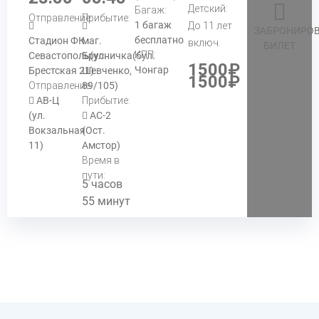
Детский:
Багаж:
Отправление:
Прибытие:
1 багаж
До 11 лет
ЗАБРОНИРОВ
бесплатно
Стадион ФК
маг.
включ.
БИЛЕТ
КПП:
Севастополь(ул.
Брусничка(бул.
1500₽
Чонгар
Брестская 21)
Шевченко,
1500₽
Отправление:
89/105)
АВ-Ц
Прибытие:
(ул.
АС-2
Вокзальная
(Ост.
11)
Амстор)
Время в
пути:
5 часов
55 минут