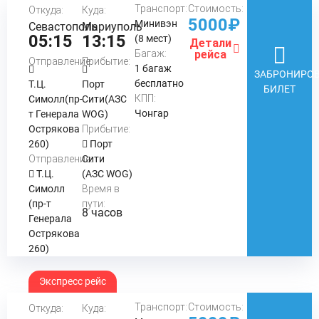
Транспорт:
Стоимость:
Откуда:
Куда:
5000₽
Минивэн
Севастополь
Мариуполь
05:15
13:15
(8 мест)
Детали
Багаж:
рейса
Отправление:
Прибытие:
1 багаж
ЗАБРОНИРОВ
бесплатно
Т.Ц.
Порт
БИЛЕТ
КПП:
Симолл(пр-
Сити(АЗС
Чонгар
т Генерала
WOG)
Острякова
Прибытие:
260)
Порт
Отправление:
Сити
Т.Ц.
(АЗС WOG)
Симолл
Время в
(пр-т
пути:
8 часов
Генерала
Острякова
260)
Экспресс рейс
Транспорт:
Стоимость:
Откуда:
Куда: