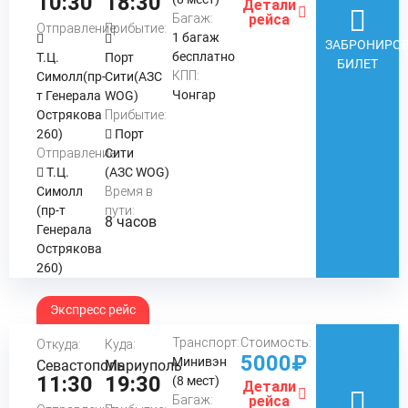
10:30
18:30
Детали
Багаж:
рейса
Отправление:
Прибытие:
1 багаж
ЗАБРОНИРОВ
бесплатно
Т.Ц.
Порт
БИЛЕТ
КПП:
Симолл(пр-
Сити(АЗС
Чонгар
т Генерала
WOG)
Острякова
Прибытие:
260)
Порт
Отправление:
Сити
Т.Ц.
(АЗС WOG)
Симолл
Время в
(пр-т
пути:
8 часов
Генерала
Острякова
260)
Экспресс рейс
Транспорт:
Стоимость:
Откуда:
Куда:
5000₽
Минивэн
Севастополь
Мариуполь
11:30
19:30
(8 мест)
Детали
Багаж:
рейса