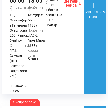
05:00
13:00
Детали
Багаж:
рейса
Отправление:
Прибытие:
1 багаж
ЗАБРОНИРОВ
бесплатно
Т.Ц.
АС-2(пр-т
БИЛЕТ
КПП:
Симолл(пр-
Мира
Чонгар
т Генерала
118Б)
Острякова
Прибытие:
260) Рынок
АС-2
5-ый км
(пр-т Мира
Отправление:
118Б)
Т.Ц.
Время в
Симолл
пути:
8 часов
(пр-т
Генерала
Острякова
260)
Рынок 5-
ый км
Экспресс рейс