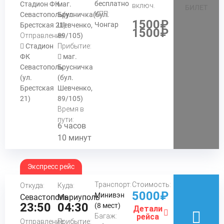
бесплатно
Стадион ФК
маг.
включ.
БИЛЕТ
КПП:
Севастополь(ул.
Брусничка(бул.
1500₽
Чонгар
Брестская 21)
Шевченко,
1500₽
Отправление:
89/105)
Стадион
Прибытие:
ФК
маг.
Севастополь
Брусничка
(ул.
(бул.
Брестская
Шевченко,
21)
89/105)
Время в
пути:
6 часов
10 минут
Экспресс рейс
Транспорт:
Стоимость:
Откуда:
Куда:
5000₽
Минивэн
Севастополь
Мариуполь
23:50
04:30
(8 мест)
Детали
Багаж:
рейса
Отправление:
Прибытие: