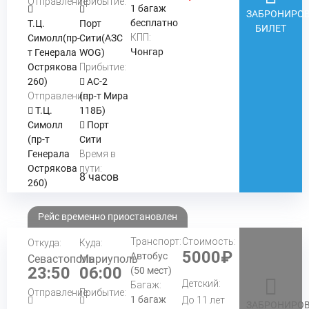
Отправление:
Прибытие:
1 багаж
ЗАБРОНИРОВ
бесплатно
Т.Ц.
Порт
БИЛЕТ
КПП:
Симолл(пр-
Сити(АЗС
Чонгар
т Генерала
WOG)
Острякова
Прибытие:
260)
АС-2
Отправление:
(пр-т Мира
Т.Ц.
118Б)
Симолл
Порт
(пр-т
Сити
Генерала
Время в
Острякова
пути:
8 часов
260)
Рейс временно приостановлен
Транспорт:
Стоимость:
Откуда:
Куда:
5000₽
Автобус
Севастополь
Мариуполь
23:50
06:00
(50 мест)
Детский:
Багаж:
Отправление:
Прибытие:
1 багаж
До 11 лет
ЗАБРОНИРОВ