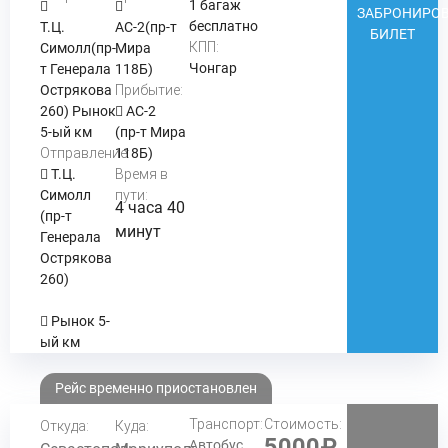
1 багаж
ЗАБРОНИРОВ
бесплатно
Т.Ц.
АС-2(пр-т
БИЛЕТ
КПП:
Симолл(пр-
Мира
Чонгар
т Генерала
118Б)
Острякова
Прибытие:
260) Рынок
АС-2
5-ый км
(пр-т Мира
Отправление:
118Б)
Т.Ц.
Время в
Симолл
пути:
4 часа 40
(пр-т
минут
Генерала
Острякова
260)
Рынок 5-
ый км
Рейс временно приостановлен
Транспорт:
Стоимость:
Откуда:
Куда:
5000₽
Автобус