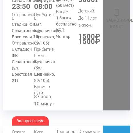
Севастополь
Мариуполь
23:50
08:00
(50 мест)
Детский:
Багаж:
Отправление:
Прибытие:
1 багаж
До 11 лет
ЗАБРОНИРОВ
бесплатно
Стадион ФК
маг.
включ.
БИЛЕТ
КПП:
Севастополь(ул.
Брусничка(бул.
1500₽
Чонгар
Брестская 21)
Шевченко,
1500₽
Отправление:
89/105)
Стадион
Прибытие:
ФК
маг.
Севастополь
Брусничка
(ул.
(бул.
Брестская
Шевченко,
21)
89/105)
Время в
пути:
8 часов
10 минут
Экспресс рейс
Транспорт:
Стоимость:
Откуда:
Куда: