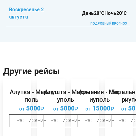
Воскресенье 2
День
28°C
Ночь
20°C
августа
ПОДРОБНЫЙ ПРОГНОЗ
Другие рейсы
Алупка - Мариу
Алушта - Мари
Армения - Мар
Батальн
поль
уполь
иуполь
риуп
5000
5000
15000
50
от
₽
от
₽
от
₽
от
РАСПИСАНИЕ
РАСПИСАНИЕ
РАСПИСАНИЕ
РАСПИ