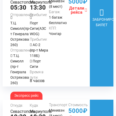
5000₽
Минивэн
Севастополь
Мариуполь
05:30
13:30
(8 мест)
Детали
Багаж:
рейса
Отправление:
Прибытие:
1 багаж
ЗАБРОНИРОВ
бесплатно
Т.Ц.
Порт
БИЛЕТ
КПП:
Симолл(пр-
Сити(АЗС
Чонгар
т Генерала
WOG)
Острякова
Прибытие:
260)
АС-2
Отправление:
(пр-т Мира
Т.Ц.
118Б)
Симолл
Порт
(пр-т
Сити
Генерала
Время в
Острякова
пути:
8 часов
260)
Экспресс рейс
Транспорт:
Стоимость:
Откуда:
Куда:
5000₽
Минивэн
Севастополь
Мариуполь
(8 мест)