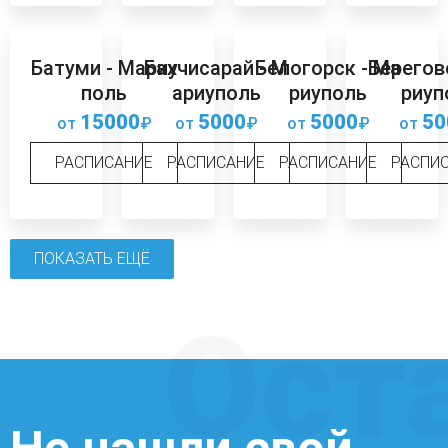
Батуми - Мариу
Бахчисарай - М
Белогорск - Ма
Берегов
поль
ариуполь
риуполь
риуп
15000
5000
5000
50
от
₽
от
₽
от
₽
от
РАСПИСАНИЕ
РАСПИСАНИЕ
РАСПИСАНИЕ
РАСПИ
ПОКАЗАТЬ ЕЩЁ
Ост