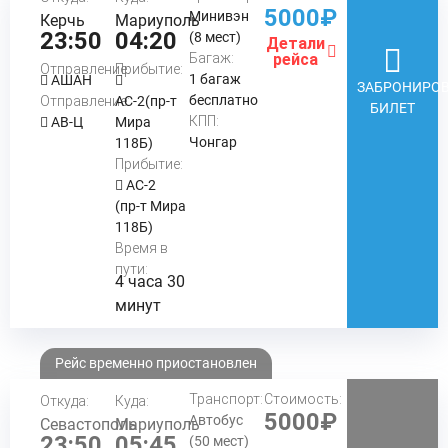
5000₽
Минивэн
Керчь
Мариуполь
23:50
04:20
(8 мест)
Детали
Багаж:
рейса
Отправление:
Прибытие:
1 багаж
АШАН
ЗАБРОНИРОВ
бесплатно
Отправление:
АС-2(пр-т
БИЛЕТ
КПП:
АВ-Ц
Мира
Чонгар
118Б)
Прибытие:
АС-2
(пр-т Мира
118Б)
Время в
пути:
4 часа 30
минут
Рейс временно приостановлен
Транспорт:
Стоимость:
Откуда:
Куда:
5000₽
Автобус
Севастополь
Мариуполь
23:50
05:45
(50 мест)