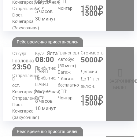
Время в
КПП:
Кочегарка(Закусочная)
1500₽
пути:
Чонгар
Отправление:
5 часов
1500₽
ост.
30 минут
Кочегарка
(Закусочная)
Рейс временно приостановлен
Ялта
Транспорт:
Стоимость:
Откуда:
Куда:
08:00
5000₽
Автобус
Горловка
23:50
(50 мест)
Прибытие:
АВ-Ц
Детский:
Багаж:
Отправление:
Прибытие:
1 багаж
До 11 лет
ЗАБРОНИРОВ
АВ-Ц
бесплатно
ост.
включ.
БИЛЕТ
Время в
КПП:
Кочегарка(Закусочная)
1500₽
пути:
Чонгар
Отправление:
8 часов
1500₽
ост.
10 минут
Кочегарка
(Закусочная)
Рейс временно приостановлен