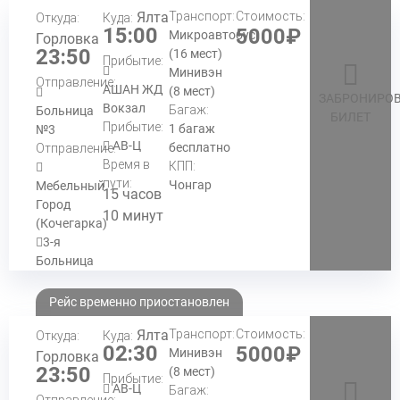
Ялта
Транспорт:
Стоимость:
Откуда:
Куда:
15:00
5000₽
Микроавтобус
Горловка
23:50
(16 мест)
Прибытие:
Минивэн
Отправление:
АШАН ЖД
(8 мест)
ЗАБРОНИРОВ
Вокзал
Багаж:
Больница
БИЛЕТ
Прибытие:
1 багаж
№3
АВ-Ц
бесплатно
Отправление:
Время в
КПП:
пути:
Чонгар
Мебельный
15 часов
Город
10 минут
(Кочегарка)
3-я
Больница
Рейс временно приостановлен
Ялта
Транспорт:
Стоимость:
Откуда:
Куда:
02:30
5000₽
Минивэн
Горловка
23:50
(8 мест)
Прибытие:
АВ-Ц
Багаж:
Отправление: