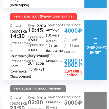
(Кочегарка)
Рейс через мост (Керченский пролив)
Ялта
Транспорт:
Стоимость:
Откуда:
Куда:
10:45
4000₽
Автобус
Горловка
14:30
(50 мест)
Прибытие:
АВ-Ц
Детский:
Багаж:
Отправление:
Прибытие:
1 багаж
До 11 лет
ЗАБРОНИРОВ
АВ-Ц
бесплатно
ост.
включ.
БИЛЕТ
Время в
КПП:
Кочегарка(Закусочная)
2000₽
пути:
Мариновка
Отправление:
20 часов
2000₽
ост.
15 минут
Детали
Кочегарка
рейса
(Закусочная)
Рейс временно приостановлен
Ялта
Транспорт:
Стоимость:
Откуда:
Куда:
03:00
5000₽
Минивэн
Горловка
23:50
(8 мест)