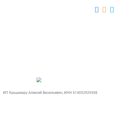
закупались новые автобусы. На данный
момент «Grand Bus» перспективная
развивающаяся компания, имеющая
качественный сервис, большое количество
партнёров и, конечно же, доверие клиентов.
Компания «Grand Bus» является площадкой
для бронирования билетов. Компания не
несет ответственность при изменении
времени выезда или отмене рейса. Мы
стараемся быть лучше.
Создание сайтов
WebCreative Studio
Карта сайта
ИП Крышмару Алексей Васильевич, ИНН 614052929308
Позвонить
Поиск