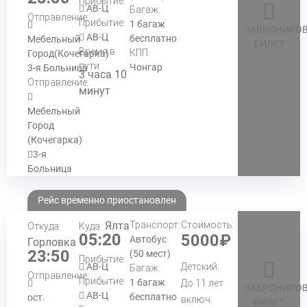
Прибытие:
АВ-Ц
Багаж:
Отправление:
Прибытие:
1 багаж
ЗАБРОНИРОВ
АВ-Ц
бесплатно
Мебельный
БИЛЕТ
Время в
КПП:
Город(Кочегарка)
пути:
Чонгар
3-я Больница
3 часа 10
Отправление:
минут
Мебельный
Город
(Кочегарка)
3-я
Больница
Рейс временно приостановлен
Ялта
Транспорт:
Стоимость:
Откуда:
Куда:
05:20
5000₽
Автобус
Горловка
23:50
(50 мест)
Прибытие:
АВ-Ц
Детский:
Багаж:
Отправление:
Прибытие:
1 багаж
До 11 лет
ЗАБРОНИРОВ
АВ-Ц
бесплатно
ост.
включ.
БИЛЕТ