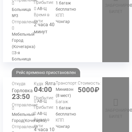
Прибытие:
1 багаж
ЗАБРОНИРОВ
АВ-Ц
бесплатно
Больница
БИЛЕТ
Время в
КПП:
№3
пути:
Чонгар
Отправление:
2 часа 40
минут
Мебельный
Город
(Кочегарка)
3-я
Больница
Рейс временно приостановлен
Ялта
Транспорт:
Стоимость:
Откуда:
Куда:
04:00
5000₽
Минивэн
Горловка
23:50
(8 мест)
Прибытие:
АВ-Ц
Багаж:
Отправление:
Прибытие:
1 багаж
ЗАБРОНИРОВ
АВ-Ц
бесплатно
Мебельный
БИЛЕТ
Время в
КПП:
Город(Кочегарка)
пути:
Чонгар
Отправление:
4 часа 10