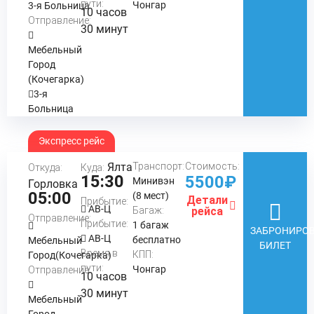
пути:
Чонгар
3-я Больница
10 часов
Отправление:
30 минут
Мебельный
Город
(Кочегарка)
3-я
Больница
Экспресс рейс
Ялта
Транспорт:
Стоимость:
Откуда:
Куда:
15:30
5500₽
Минивэн
Горловка
05:00
(8 мест)
Детали
Прибытие:
АВ-Ц
Багаж:
рейса
Отправление:
Прибытие:
1 багаж
ЗАБРОНИРОВ
АВ-Ц
бесплатно
Мебельный
БИЛЕТ
Время в
КПП:
Город(Кочегарка)
пути:
Чонгар
Отправление:
10 часов
30 минут
Мебельный
Город