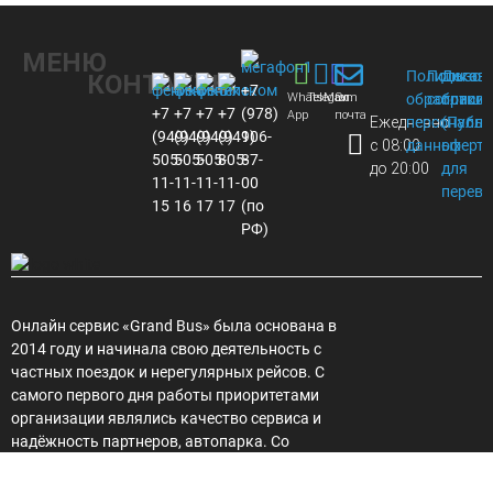
МЕНЮ
Политика
Пользов
Догов
КОНТАКТЫ
+7
Whats
Telegram
Max
Эл.
обработки
соглаше
присое
+7
+7
+7
+7
(978)
App
почта
Ежедневно
персональ
(Публи
(949)
(949)
(949)
(949)
106-
с 08:00
данных
оферта
505-
505-
505-
805-
87-
до 20:00
для
11-
11-
11-
11-
00
перево
15
16
17
17
(по
РФ)
Онлайн сервис «Grand Bus» была основана в
2014 году и начинала свою деятельность с
частных поездок и нерегулярных рейсов. С
самого первого дня работы приоритетами
организации являлись качество сервиса и
надёжность партнеров, автопарка. Со
временем увеличивалось количество рейсов,
привлекались новые сотрудники и