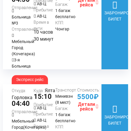
Детали
Прибытие:
АВ-Ц
Багаж:
рейса
Отправление:
Прибытие:
1 багаж
ЗАБРОНИРОВ
АВ-Ц
бесплатно
Больница
БИЛЕТ
Время в
КПП:
№3
пути:
Чонгар
Отправление:
10 часов
30 минут
Мебельный
Город
(Кочегарка)
3-я
Больница
Экспресс рейс
Ялта
Транспорт:
Стоимость:
Откуда:
Куда:
15:10
5500₽
Минивэн
Горловка
04:40
(8 мест)
Детали
Прибытие:
АВ-Ц
Багаж:
рейса
Отправление:
Прибытие:
1 багаж
ЗАБРОНИРОВ
АВ-Ц
бесплатно
Мебельный
БИЛЕТ
Время в
КПП:
Город(Кочегарка)