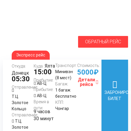
ОБРАТНЫЙ РЕЙС
Экспресс рейс
Ялта
Транспорт:
Стоимость:
Откуда:
Куда:
15:00
5000₽
Минивэн
Донецк
05:30
(8 мест)
Детали
Прибытие:
АВ-Ц
Багаж:
рейса
Отправление:
Прибытие:
1 багаж
ЗАБРОНИРО
АВ-Ц
бесплатно
Т.Ц.
БИЛЕТ
Время в
КПП:
Золотое
пути:
Чонгар
Кольцо
9 часов
Отправление:
30 минут
Т.Ц.
Золотое