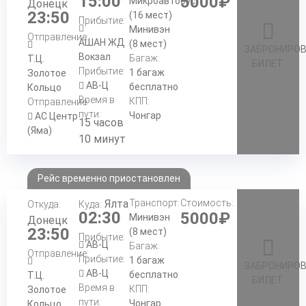
15:00
5000₽
Микроавтобус
Донецк
23:50
(16 мест)
Прибытие:
Минивэн
Отправление:
АШАН ЖД
(8 мест)
ЗАБРОНИРО
Вокзал
Багаж:
Т.Ц.
БИЛЕТ
Прибытие:
1 багаж
Золотое
АВ-Ц
бесплатно
Кольцо
Время в
КПП:
Отправление:
пути:
Чонгар
АС Центр
15 часов
(Яма)
10 минут
Рейс временно приостановлен
Ялта
Транспорт:
Стоимость:
Откуда:
Куда:
02:30
5000₽
Минивэн
Донецк
23:50
(8 мест)
Прибытие:
АВ-Ц
Багаж:
Отправление:
Прибытие:
1 багаж
ЗАБРОНИРО
АВ-Ц
бесплатно
Т.Ц.
БИЛЕТ
Время в
КПП:
Золотое
пути:
Чонгар
Кольцо