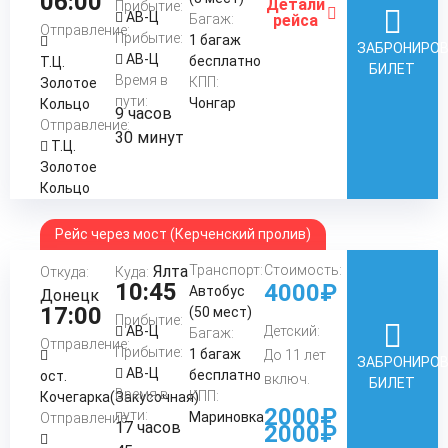
06:00
Детали
Прибытие:
АВ-Ц
Багаж:
рейса
Отправление:
Прибытие:
1 багаж
ЗАБРОНИРО
АВ-Ц
бесплатно
Т.Ц.
БИЛЕТ
Время в
КПП:
Золотое
пути:
Чонгар
Кольцо
9 часов
Отправление:
30 минут
Т.Ц.
Золотое
Кольцо
Рейс через мост (Керченский пролив)
Ялта
Транспорт:
Стоимость:
Откуда:
Куда:
10:45
4000₽
Автобус
Донецк
17:00
(50 мест)
Прибытие:
АВ-Ц
Детский:
Багаж:
Отправление:
Прибытие:
1 багаж
До 11 лет
ЗАБРОНИРО
АВ-Ц
бесплатно
ост.
включ.
БИЛЕТ
Время в
КПП:
Кочегарка(Закусочная)
2000₽
пути:
Мариновка
Отправление:
17 часов
2000₽