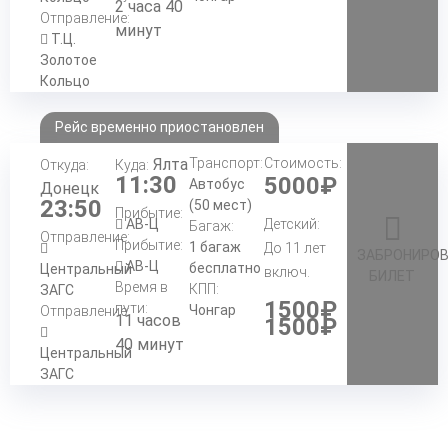
2 часа 40
Отправление:
минут
Т.Ц.
Золотое
Кольцо
Рейс временно приостановлен
Ялта
Транспорт:
Стоимость:
Откуда:
Куда:
11:30
5000₽
Автобус
Донецк
23:50
(50 мест)
Прибытие:
АВ-Ц
Детский:
Багаж:
Отправление:
Прибытие:
1 багаж
До 11 лет
ЗАБРОНИРО
АВ-Ц
бесплатно
Центральный
включ.
БИЛЕТ
Время в
КПП:
ЗАГС
1500₽
пути:
Чонгар
Отправление:
11 часов
1500₽
40 минут
Центральный
ЗАГС