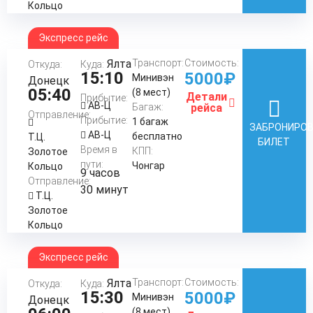
Кольцо
Экспресс рейс
Ялта
Транспорт:
Стоимость:
Откуда:
Куда:
15:10
5000₽
Минивэн
Донецк
05:40
(8 мест)
Детали
Прибытие:
АВ-Ц
Багаж:
рейса
Отправление:
Прибытие:
1 багаж
ЗАБРОНИРО
АВ-Ц
бесплатно
Т.Ц.
БИЛЕТ
Время в
КПП:
Золотое
пути:
Чонгар
Кольцо
9 часов
Отправление:
30 минут
Т.Ц.
Золотое
Кольцо
Экспресс рейс
Ялта
Транспорт:
Стоимость:
Откуда:
Куда:
15:30
5000₽
Минивэн
Донецк
(8 мест)