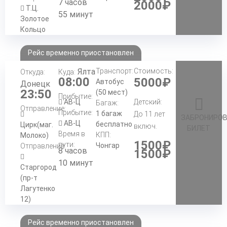
7 часов
2000₽
Т.Ц.
55 минут
Золотое
Кольцо
Рейс временно приостановлен
Ялта
Транспорт:
Стоимость:
Откуда:
Куда:
08:00
5000₽
Автобус
Донецк
23:50
(50 мест)
Прибытие:
АВ-Ц
Детский:
Багаж:
Отправление:
Прибытие:
1 багаж
До 11 лет
ЗАБРОНИРО
АВ-Ц
бесплатно
Цирк(маг.
включ.
БИЛЕТ
Время в
КПП:
Молоко)
1500₽
пути:
Чонгар
Отправление:
8 часов
1500₽
10 минут
Старгород
(пр-т
Лагутенко
12)
Рейс временно приостановлен