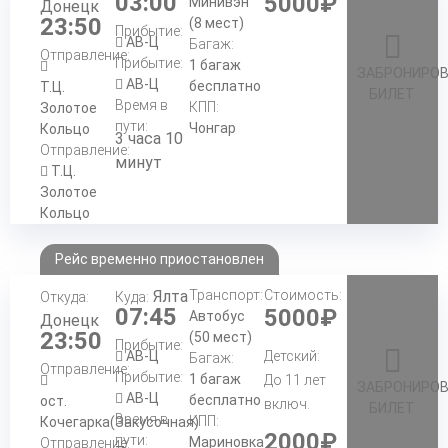
03:00
5000₽
Минивэн
Донецк
23:50
(8 мест)
Прибытие:
АВ-Ц
Багаж:
Отправление:
Прибытие:
1 багаж
ЗАБРОНИРО
АВ-Ц
бесплатно
Т.Ц.
БИЛЕТ
Время в
КПП:
Золотое
пути:
Чонгар
Кольцо
3 часа 10
Отправление:
минут
Т.Ц.
Золотое
Кольцо
Рейс временно приостановлен
Ялта
Транспорт:
Стоимость:
Откуда:
Куда:
07:45
5000₽
Автобус
Донецк
23:50
(50 мест)
Прибытие:
АВ-Ц
Детский:
Багаж:
Отправление:
Прибытие:
1 багаж
До 11 лет
ЗАБРОНИРО
АВ-Ц
бесплатно
ост.
включ.
БИЛЕТ
Время в
КПП:
Кочегарка(Закусочная)
2000₽
пути:
Мариновка
Отправление: