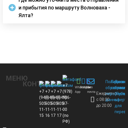
и прибытия по маршруту Волноваха -
Ялта?
МЕНЮ
Политика
Пользов
Догов
КОНТАКТЫ
+7
Whats
Telegram
Max
Эл.
обработки
соглаше
присо
+7
+7
+7
+7
(978)
App
почта
Ежедневно
персональ
(Публи
(949)
(949)
(949)
(949)
106-
с 08:00
данных
оферт
505-
505-
505-
805-
87-
до 20:00
для
11-
11-
11-
11-
00
перево
15
16
17
17
(по
РФ)