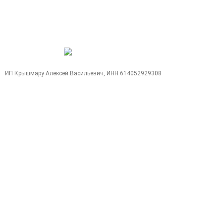
несет ответственность при изменении
времени выезда или отмене рейса. Мы
стараемся быть лучше.
Создание сайтов
WebCreative Studio
Карта сайта
ИП Крышмару Алексей Васильевич, ИНН 614052929308
Позвонить
Поиск
+7 (949)
Whats
Telegram
Max
+7 (949)
+7 (949)
+7 (949)
505-11-
App
+7 (978) 106-
505-11-
505-11-
505-11-
17
87-00 (по РФ)
15
16
17