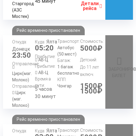
45 минут
Детали
Старгород
рейса
(АЗС
Мостек)
Рейс временно приостановлен
Ялта
Транспорт:
Стоимость:
Откуда:
Куда:
05:20
5000₽
Автобус
Донецк
23:50
(50 мест)
Прибытие:
АВ-Ц
Детский:
Багаж:
Отправление:
Прибытие:
1 багаж
До 11 лет
ЗАБРОНИРО
АВ-Ц
бесплатно
Цирк(маг.
включ.
БИЛЕТ
Время в
КПП:
Молоко)
1500₽
пути:
Чонгар
Отправление:
5 часов
1500₽
Цирк
30 минут
(маг.
Молоко)
Рейс временно приостановлен
Ялта
Транспорт:
Стоимость:
Откуда:
Куда: