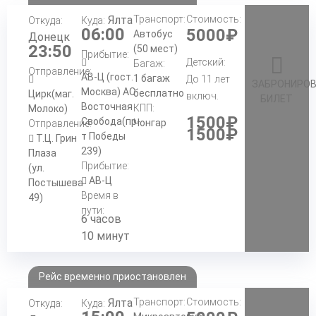
Ялта
Транспорт:
Стоимость:
Откуда:
Куда:
06:00
5000₽
Автобус
Донецк
23:50
(50 мест)
Прибытие:
Детский:
Багаж:
Отправление:
АВ-Ц (гост.
1 багаж
До 11 лет
ЗАБРОНИРО
Москва) АС
бесплатно
Цирк(маг.
включ.
БИЛЕТ
Восточная
КПП:
Молоко)
1500₽
Свобода(пр-
Чонгар
Отправление:
1500₽
т Победы
Т.Ц. Грин
239)
Плаза
Прибытие:
(ул.
АВ-Ц
Постышева
Время в
49)
пути:
6 часов
10 минут
Рейс временно приостановлен
Ялта
Транспорт:
Стоимость:
Откуда:
Куда: