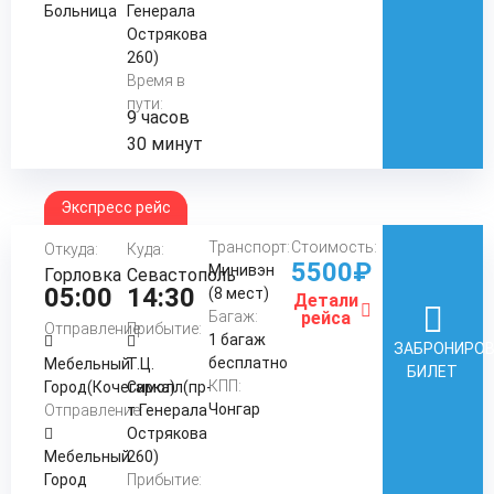
Больница
Генерала
Острякова
260)
Время в
пути:
9 часов
30 минут
Экспресс рейс
Транспорт:
Стоимость:
Откуда:
Куда:
5500₽
Минивэн
Горловка
Севастополь
05:00
14:30
(8 мест)
Детали
Багаж:
рейса
Отправление:
Прибытие:
1 багаж
ЗАБРОНИРО
бесплатно
Мебельный
Т.Ц.
БИЛЕТ
КПП:
Город(Кочегарка)
Симолл(пр-
Чонгар
Отправление:
т Генерала
Острякова
Мебельный
260)
Город
Прибытие: