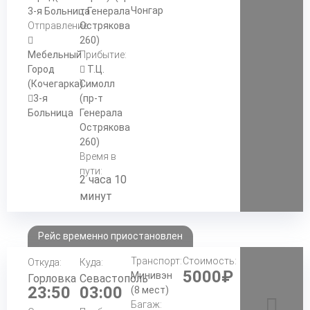
Чонгар
3-я Больница
т Генерала
Отправление:
Острякова
260)
Мебельный
Прибытие:
Город
Т.Ц.
(Кочегарка)
Симолл
3-я
(пр-т
Больница
Генерала
Острякова
260)
Время в
пути:
2 часа 10
минут
Рейс временно приостановлен
Транспорт:
Стоимость:
Откуда:
Куда:
5000₽
Минивэн
Горловка
Севастополь
23:50
03:00
(8 мест)
Багаж: