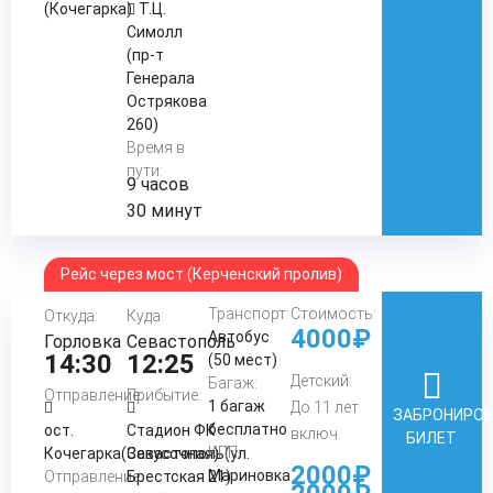
(Кочегарка)
Т.Ц.
Симолл
(пр-т
Генерала
Острякова
260)
Время в
пути:
9 часов
30 минут
Рейс через мост (Керченский пролив)
Транспорт:
Стоимость:
Откуда:
Куда:
4000₽
Автобус
Горловка
Севастополь
14:30
12:25
(50 мест)
Детский:
Багаж:
Отправление:
Прибытие:
1 багаж
До 11 лет
ЗАБРОНИРО
бесплатно
ост.
Стадион ФК
включ.
БИЛЕТ
КПП:
Кочегарка(Закусочная)
Севастополь(ул.
2000₽
Мариновка
Отправление:
Брестская 21)