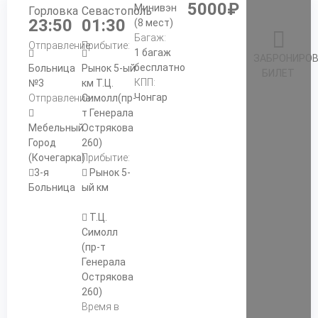
5000₽
Минивэн
Горловка
Севастополь
23:50
01:30
(8 мест)
Багаж:
Отправление:
Прибытие:
1 багаж
ЗАБРОНИРО
бесплатно
Больница
Рынок 5-ый
БИЛЕТ
КПП:
№3
км Т.Ц.
Чонгар
Отправление:
Симолл(пр-
т Генерала
Мебельный
Острякова
Город
260)
(Кочегарка)
Прибытие:
3-я
Рынок 5-
Больница
ый км
Т.Ц.
Симолл
(пр-т
Генерала
Острякова
260)
Время в