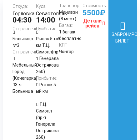
Транспорт:
Стоимость:
Откуда:
Куда:
5500₽
Минивэн
Горловка
Севастополь
04:30
14:00
(8 мест)
Детали
Багаж:
рейса
Отправление:
Прибытие:
1 багаж
ЗАБРОНИРО
бесплатно
Больница
Рынок 5-ый
БИЛЕТ
КПП:
№3
км Т.Ц.
Чонгар
Отправление:
Симолл(пр-
т Генерала
Мебельный
Острякова
Город
260)
(Кочегарка)
Прибытие:
3-я
Рынок 5-
Больница
ый км
Т.Ц.
Симолл
(пр-т
Генерала
Острякова
260)