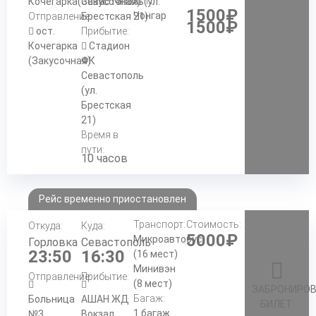
КПП:
Кочегарка(Закусочная)
Севастополь(ул.
1500₽
Чонгар
Отправление:
Брестская 21)
1500₽
ост.
Прибытие:
Кочегарка
Стадион
(Закусочная)
ФК
Севастополь
(ул.
Брестская
21)
Время в
пути:
10 часов
Рейс временно приостановлен
Транспорт:
Стоимость:
Откуда:
Куда:
5000₽
Микроавтобус
Горловка
Севастополь
23:50
16:30
(16 мест)
Минивэн
Отправление:
Прибытие:
(8 мест)
ЗАБРОНИРО
Багаж:
Больница
АШАН ЖД
БИЛЕТ
1 багаж
№3
Вокзал