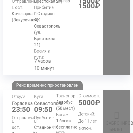
1500₽
Чонгар
Отправление:
Брестская 21)
1500₽
ост.
Прибытие:
Кочегарка
Стадион
(Закусочная)
ФК
Севастополь
(ул.
Брестская
21)
Время в
пути:
7 часов
10 минут
Рейс временно приостановлен
Транспорт:
Стоимость:
Откуда:
Куда:
5000₽
Автобус
Горловка
Севастополь
23:50
09:50
(50 мест)
Детский:
Багаж:
Отправление:
Прибытие:
1 багаж
До 11 лет
ЗАБРОНИРО
бесплатно
ост.
Стадион ФК
включ.
БИЛЕТ