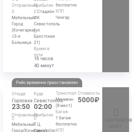
бесплатно
Отправление:
Прибытие:
КПП:
Стадион
Чонгар
Мебельный
ФК
Город
Севастополь
(Кочегарка)
(ул.
3-я
Брестская
Больница
21)
Время в
пути:
16 часов
40 минут
Рейс временно приостановлен
Транспорт:
Стоимость:
Откуда:
Куда:
5000₽
Минивэн
Горловка
Севастополь
23:50
02:00
(8 мест)
Багаж:
Отправление:
Прибытие:
1 багаж
ЗАБРОНИРО
бесплатно
Мебельный
Т.Ц.
БИЛЕТ
КПП:
Город(Кочегарка)
Симолл(пр-