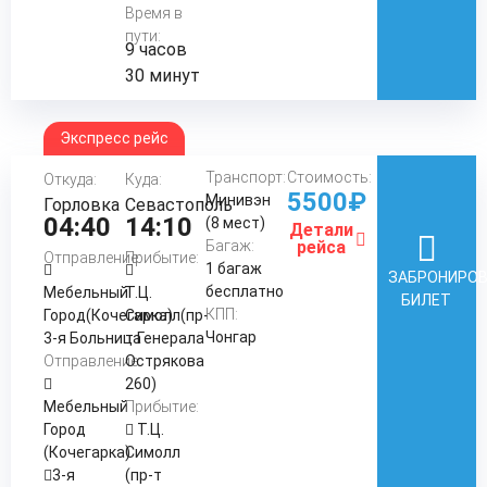
Время в
пути:
9 часов
30 минут
Экспресс рейс
Транспорт:
Стоимость:
Откуда:
Куда:
5500₽
Минивэн
Горловка
Севастополь
04:40
14:10
(8 мест)
Детали
Багаж:
рейса
Отправление:
Прибытие:
1 багаж
ЗАБРОНИРО
бесплатно
Мебельный
Т.Ц.
БИЛЕТ
КПП:
Город(Кочегарка)
Симолл(пр-
Чонгар
3-я Больница
т Генерала
Отправление:
Острякова
260)
Мебельный
Прибытие:
Город
Т.Ц.
(Кочегарка)
Симолл
3-я
(пр-т