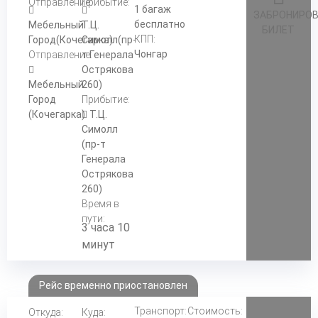
Отправление:
Прибытие:
1 багаж
ЗАБРОНИРО
бесплатно
Мебельный
Т.Ц.
БИЛЕТ
КПП:
Город(Кочегарка)
Симолл(пр-
Чонгар
Отправление:
т Генерала
Острякова
Мебельный
260)
Город
Прибытие:
(Кочегарка)
Т.Ц.
Симолл
(пр-т
Генерала
Острякова
260)
Время в
пути:
3 часа 10
минут
Рейс временно приостановлен
Транспорт:
Стоимость:
Откуда:
Куда: