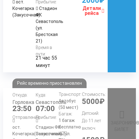
2000₽
ост.
Прибытие:
Детали
Кочегарка
Стадион
рейса
(Закусочная)
ФК
Севастополь
(ул.
Брестская
21)
Время в
пути:
21 час 55
минут
Рейс временно приостановлен
Транспорт:
Стоимость:
Откуда:
Куда:
5000₽
Автобус
Горловка
Севастополь
23:50
07:00
(50 мест)
Детский:
Багаж:
Отправление:
Прибытие:
1 багаж
До 11 лет
ЗАБРОНИРО
бесплатно
ост.
Стадион ФК
включ.
БИЛЕТ
КПП:
Кочегарка(Закусочная)
Севастополь(ул.