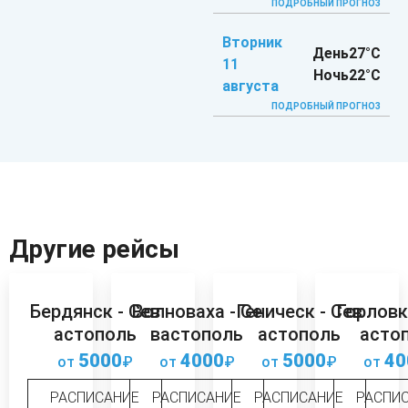
ПОДРОБНЫЙ ПРОГНОЗ
Вторник
День
27°C
11
Ночь
22°C
августа
ПОДРОБНЫЙ ПРОГНОЗ
Другие рейсы
Бердянск - Сев
Волноваха - Се
Геническ - Сев
Горловк
астополь
вастополь
астополь
асто
5000
4000
5000
40
от
₽
от
₽
от
₽
от
РАСПИСАНИЕ
РАСПИСАНИЕ
РАСПИСАНИЕ
РАСПИ